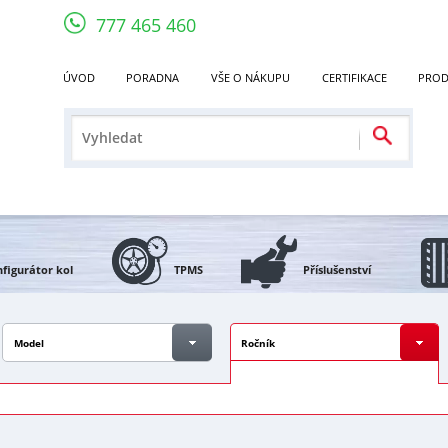
777 465 460
ÚVOD
PORADNA
VŠE O NÁKUPU
CERTIFIKACE
PROD
figurátor kol
TPMS
Příslušenství
Model
Ročník