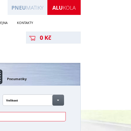
PNEU
MATIKY
ALU
KOLA
EJNA
KONTAKTY
0 Kč
Pneumatiky
Velikost