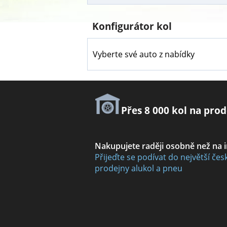
Konfigurátor kol
Vyberte své auto z nabídky
Přes 8 000 kol na prod
Nakupujete raději osobně než na 
Přijeďte se podívat do největší čes
prodejny alukol a pneu