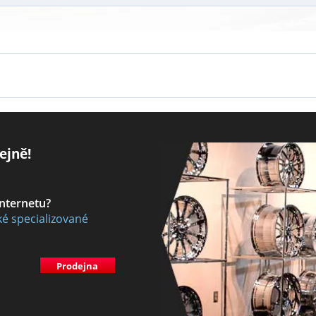
ejně!
internetu?
ké specializované
Prodejna