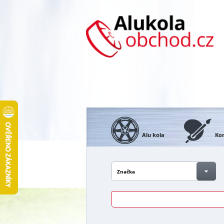
Alu kola
Kon
Značka