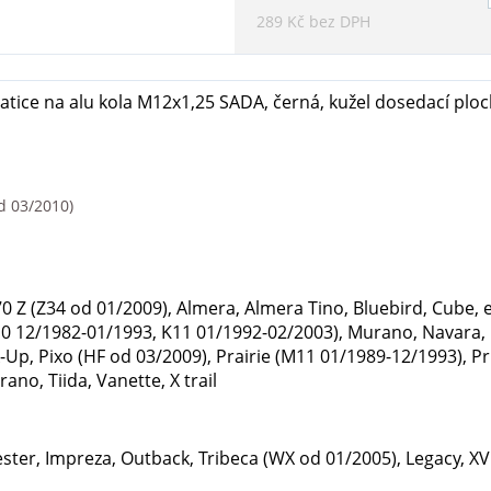
289 Kč bez DPH
tice na alu kola M12x1,25 SADA, černá, kužel dosedací plo
d 03/2010)
70 Z (Z34 od 01/2009), Almera, Almera Tino, Bluebird, Cube, 
K10 12/1982-01/1993, K11 01/1992-02/2003), Murano, Navara, 
ck-Up, Pixo (HF od 03/2009), Prairie (M11 01/1989-12/1993), P
rano, Tiida, Vanette, X trail
ster, Impreza, Outback, Tribeca (WX od 01/2005), Legacy, X