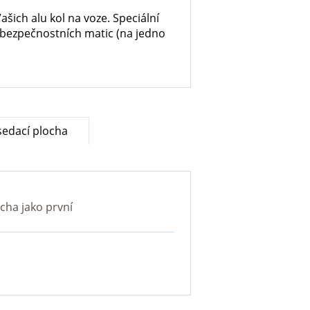
šich alu kol na voze. Speciální
 bezpečnostních matic (na jedno
sedací plocha
ocha
jako první