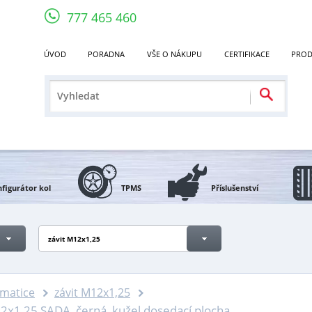
777 465 460
ÚVOD
PORADNA
VŠE O NÁKUPU
CERTIFIKACE
PROD
figurátor kol
TPMS
Příslušenství
závit M12x1,25
 matice
závit M12x1,25
2x1,25 SADA, černá, kužel dosedací plocha