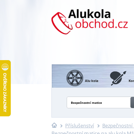
Alu kola
Kon
Bezpečnostní matice
Příslušenství
Bezpečnostní
Bezpečnostní matice na alu kola M1