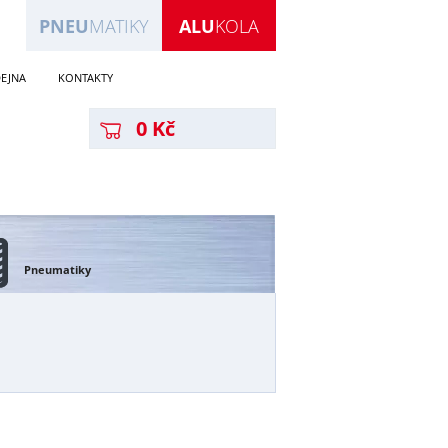
PNEU
MATIKY
ALU
KOLA
EJNA
KONTAKTY
0 Kč
Pneumatiky