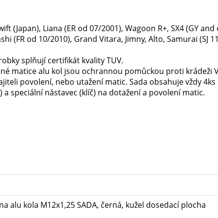
Swift (Japan), Liana (ER od 07/2001), Wagoon R+, SX4 (GY and
hi (FR od 10/2010), Grand Vitara, Jimny, Alto, Samurai (SJ 1
obky splňují certifikát kvality TUV.
né matice alu kol jsou ochrannou pomůckou proti krádeži Va
iteli povolení, nebo utažení matic. Sada obsahuje vždy 4ks
 a speciální nástavec (klíč) na dotažení a povolení matic.
na alu kola M12x1,25 SADA, černá, kužel dosedací plocha