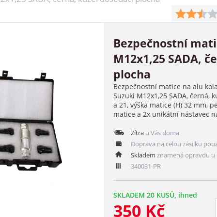
Bezpečnostní mati
M12x1,25 SADA, če
plocha
Bezpečnostní matice na alu kola
Suzuki M12x1,25 SADA, černá, ku
a 21, výška matice (H) 32 mm, p
matice a 2x unikátní nástavec n
Zítra
u Vás doma
Doprava na celou zásilku pou
Skladem
znamená opravdu u 
340031-PR
SKLADEM 20 KUSŮ, ihned
350 Kč