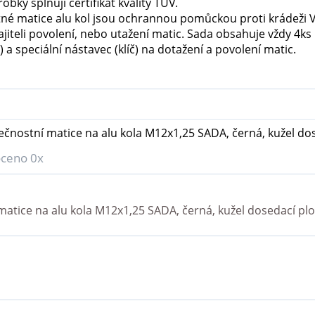
obky splňují certifikát kvality TUV.
né matice alu kol jsou ochrannou pomůckou proti krádeži Va
iteli povolení, nebo utažení matic. Sada obsahuje vždy 4ks
 a speciální nástavec (klíč) na dotažení a povolení matic.
čnostní matice na alu kola M12x1,25 SADA, černá, kužel do
ceno 0x
atice na alu kola M12x1,25 SADA, černá, kužel dosedací pl