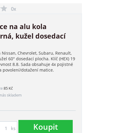
0x
ce na alu kola
rná, kužel dosedací
 Nissan, Chevrolet, Subaru, Renault,
žel 60° dosedací plocha. Klíč (HEX) 19
evnost 8.8. Sada obsahuje 4x pojistné
a povolení/dotažení matice.
ze
85 Kč
nás skladem
Koupit
ks