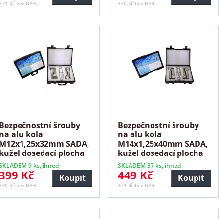
371 Kč bez DPH
330 Kč bez DPH
Bezpečnostní šrouby
Bezpečnostní šrouby
na alu kola
na alu kola
M12x1,25x32mm SADA,
M14x1,25x40mm SADA,
kužel dosedací plocha
kužel dosedací plocha
SKLADEM 9 ks, ihned
SKLADEM 37 ks, ihned
399 Kč
449 Kč
Koupit
Koupit
330 Kč bez DPH
371 Kč bez DPH