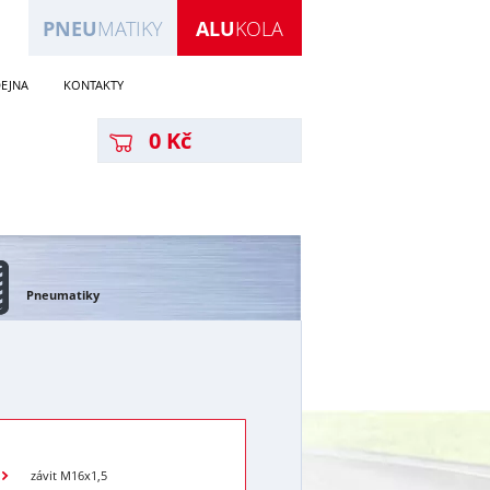
PNEU
MATIKY
ALU
KOLA
EJNA
KONTAKTY
0 Kč
Pneumatiky
závit M16x1,5