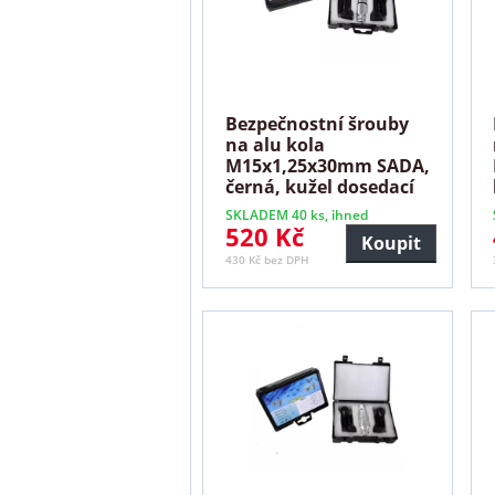
Bezpečnostní šrouby
na alu kola
M15x1,25x30mm SADA,
černá, kužel dosedací
plocha
SKLADEM 40 ks, ihned
520 Kč
Koupit
430 Kč bez DPH