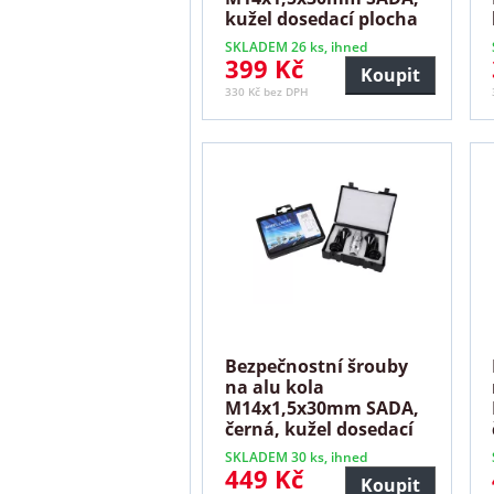
kužel dosedací plocha
SKLADEM 26 ks, ihned
399 Kč
Koupit
330 Kč bez DPH
Bezpečnostní šrouby
na alu kola
M14x1,5x30mm SADA,
černá, kužel dosedací
plocha
SKLADEM 30 ks, ihned
449 Kč
Koupit