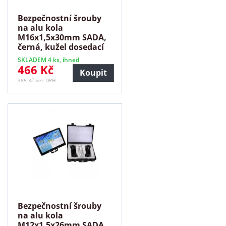
Bezpečnostní šrouby
na alu kola
M16x1,5x30mm SADA,
černá, kužel dosedací
plocha
SKLADEM 4 ks, ihned
466 Kč
Koupit
385 Kč bez DPH
Bezpečnostní šrouby
na alu kola
M12x1,5x26mm SADA,