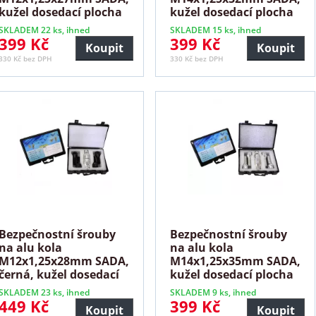
kužel dosedací plocha
kužel dosedací plocha
SKLADEM 22 ks, ihned
SKLADEM 15 ks, ihned
399 Kč
399 Kč
Koupit
Koupit
330 Kč bez DPH
330 Kč bez DPH
Bezpečnostní šrouby
Bezpečnostní šrouby
na alu kola
na alu kola
M12x1,25x28mm SADA,
M14x1,25x35mm SADA,
černá, kužel dosedací
kužel dosedací plocha
plocha
SKLADEM 23 ks, ihned
SKLADEM 9 ks, ihned
449 Kč
399 Kč
Koupit
Koupit