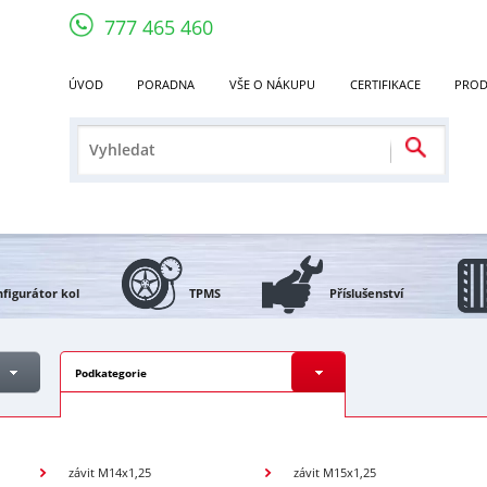
777 465 460
ÚVOD
PORADNA
VŠE O NÁKUPU
CERTIFIKACE
PROD
figurátor kol
TPMS
Příslušenství
Podkategorie
závit M14x1,25
závit M15x1,25