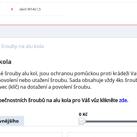
závit M14x1,5
šrouby na alu kola
kola
é šrouby alu kol, jsou ochranou pomůckou proti krádeži Vaši
povolení nebo utažení šroubu. Sada obsahuje vždy 4ks šroub
vec (klíč) na dotažení a povolení šroubu.
ečnostních šroubů na alu kola pro Váš vůz klikněte
zde
.
0 Kč
vnějšího