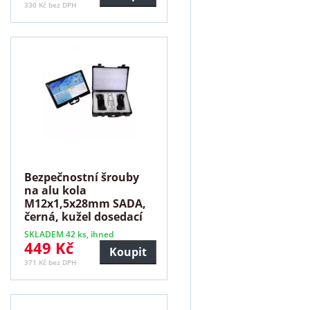
330 Kč bez DPH
Bezpečnostní šrouby
na alu kola
M12x1,5x28mm SADA,
černá, kužel dosedací
plocha
SKLADEM 42 ks, ihned
449 Kč
Koupit
371 Kč bez DPH