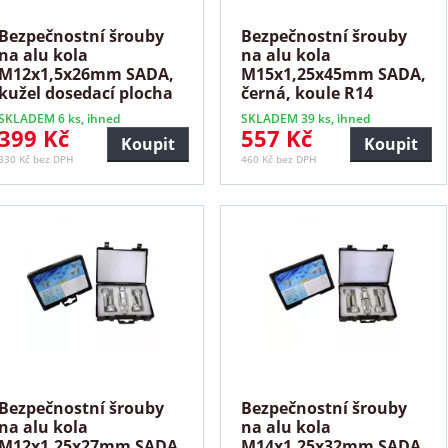
Bezpečnostní šrouby
Bezpečnostní šrouby
na alu kola
na alu kola
M12x1,5x26mm SADA,
M15x1,25x45mm SADA,
kužel dosedací plocha
černá, koule R14
dosedací
SKLADEM 6 ks, ihned
SKLADEM 39 ks, ihned
399 Kč
557 Kč
Koupit
Koupit
330 Kč bez DPH
460 Kč bez DPH
Bezpečnostní šrouby
Bezpečnostní šrouby
na alu kola
na alu kola
M12x1,25x27mm SADA,
M14x1,25x32mm SADA,