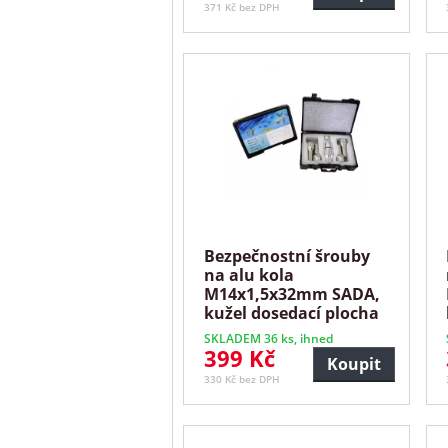
371 Kč bez DPH
Bezpečnostní šrouby
na alu kola
M14x1,5x32mm SADA,
kužel dosedací plocha
SKLADEM 36 ks, ihned
399 Kč
Koupit
330 Kč bez DPH