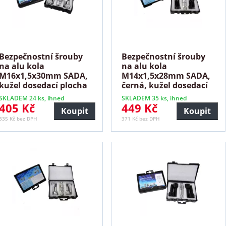
Bezpečnostní šrouby
Bezpečnostní šrouby
na alu kola
na alu kola
M16x1,5x30mm SADA,
M14x1,5x28mm SADA,
kužel dosedací plocha
černá, kužel dosedací
plocha
SKLADEM 24 ks, ihned
SKLADEM 35 ks, ihned
405 Kč
449 Kč
Koupit
Koupit
335 Kč bez DPH
371 Kč bez DPH