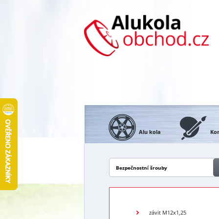
Alu kola
Kon
Bezpečnostní šrouby
závit M12x1,25