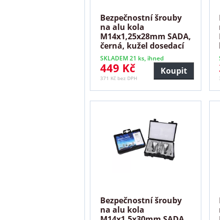
Bezpečnostní šrouby
na alu kola
M14x1,25x28mm SADA,
černá, kužel dosedací
plocha
SKLADEM 21 ks, ihned
449 Kč
Koupit
371 Kč bez DPH
Bezpečnostní šrouby
na alu kola
M14x1,5x30mm SADA,