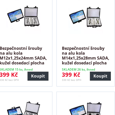
Bezpečnostní šrouby
Bezpečnostní šrouby
na alu kola
na alu kola
M12x1,25x24mm SADA,
M14x1,25x28mm SADA,
kužel dosedací plocha
kužel dosedací plocha
SKLADEM 15 ks, ihned
SKLADEM 26 ks, ihned
399 Kč
399 Kč
Koupit
Koupit
330 Kč bez DPH
330 Kč bez DPH