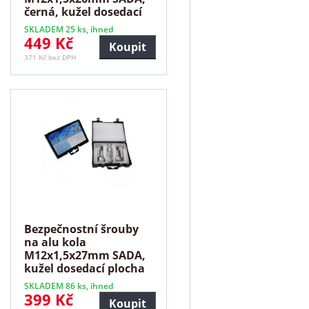
černá, kužel dosedací
plocha
SKLADEM 25 ks, ihned
449 Kč
Koupit
371 Kč bez DPH
Bezpečnostní šrouby
na alu kola
M12x1,5x27mm SADA,
kužel dosedací plocha
SKLADEM 86 ks, ihned
399 Kč
Koupit