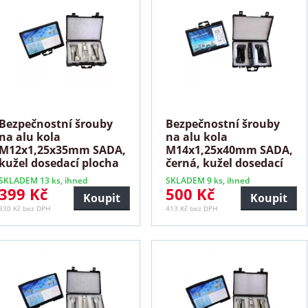
Bezpečnostní šrouby
Bezpečnostní šrouby
na alu kola
na alu kola
M12x1,25x35mm SADA,
M14x1,25x40mm SADA,
kužel dosedací plocha
černá, kužel dosedací
plocha
SKLADEM 13 ks, ihned
SKLADEM 9 ks, ihned
399 Kč
500 Kč
Koupit
Koupit
330 Kč bez DPH
413 Kč bez DPH