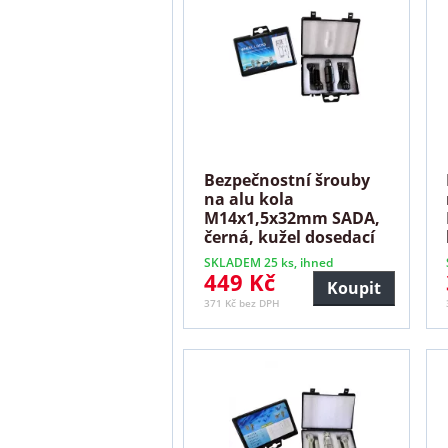
Bezpečnostní šrouby
na alu kola
M14x1,5x32mm SADA,
černá, kužel dosedací
plocha
SKLADEM 25 ks, ihned
449 Kč
Koupit
371 Kč bez DPH