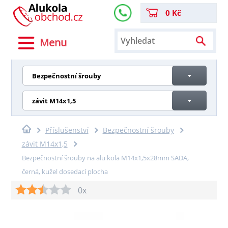
0 Kč
Menu
Bezpečnostní šrouby
závit M14x1,5
Příslušenství
Bezpečnostní šrouby
závit M14x1,5
Bezpečnostní šrouby na alu kola M14x1,5x28mm SADA,
černá, kužel dosedací plocha
0x