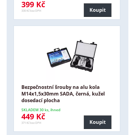
399 Kč
Koupit
330 Kč bez DPH
Bezpečnostní šrouby na alu kola
M14x1,5x30mm SADA, černá, kužel
dosedací plocha
SKLADEM 30 ks, ihned
449 Kč
Koupit
371 Kč bez DPH