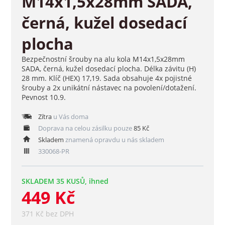
M14x1,5x28mm SADA,
černá, kužel dosedací
plocha
Bezpečnostní šrouby na alu kola M14x1,5x28mm
SADA, černá, kužel dosedací plocha. Délka závitu (H)
28 mm. Klíč (HEX) 17,19. Sada obsahuje 4x pojistné
šrouby a 2x unikátní nástavec na povolení/dotažení.
Pevnost 10.9.
Zítra
u Vás doma
Doprava na celou zásilku pouze
85 Kč
Skladem
znamená opravdu u nás skladem
330068-PR
SKLADEM 35 KUSŮ, ihned
449 Kč
371 Kč bez DPH