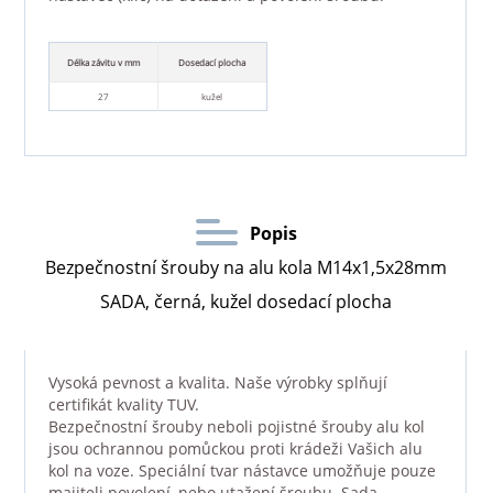
Délka závitu v mm
Dosedací plocha
27
kužel
Popis
Bezpečnostní šrouby na alu kola M14x1,5x28mm
SADA, černá, kužel dosedací plocha
Vysoká pevnost a kvalita. Naše výrobky splňují
certifikát kvality TUV.
Bezpečnostní šrouby neboli pojistné šrouby alu kol
jsou ochrannou pomůckou proti krádeži Vašich alu
kol na voze. Speciální tvar nástavce umožňuje pouze
majiteli povolení, nebo utažení šroubu. Sada