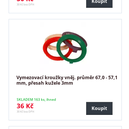
Koupit
30 Kč bez DPH
Vymezovací kroužky vněj. průměr 67,0 - 57,1
mm, přesah kužele 3mm
SKLADEM 163 ks, ihned
36 Kč
Koupit
30 Kč bez DPH