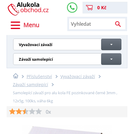
0 Kč
Menu
Vyvažovací závaží
Závaží samolepící
Příslušenství
Vyvažovací závaží
Závaží samolepící
Samolepící závaží pro alu kola FE pozinkované černé 3mm ,
12x5g, 100ks, váha 6kg
0x