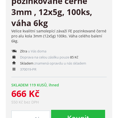
pozinkované černé
3mm , 12x5g, 100ks,
váha 6kg
Velice kvalitní samolepící závaží FE pozinkované černé
pro alu kola 3mm (12x5g) 100ks. Váha celého balení
6kg.
Zítra
u Vás doma
Doprava na celou zásilku pouze
85 Kč
Skladem
znamená opravdu u nás skladem
370019-PR
SKLADEM 119 KUSŮ, ihned
666 Kč
550 Kč bez DPH