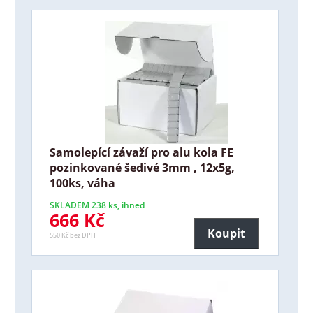
Samolepící závaží pro alu kola FE
pozinkované šedivé 3mm , 12x5g,
100ks, váha
SKLADEM 238 ks, ihned
666 Kč
Koupit
550 Kč bez DPH