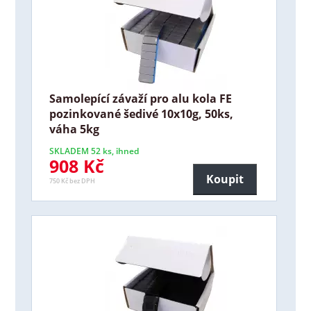
Samolepící závaží pro alu kola FE
pozinkované šedivé 10x10g, 50ks,
váha 5kg
SKLADEM 52 ks, ihned
908 Kč
Koupit
750 Kč bez DPH