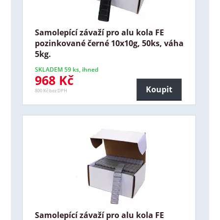
Samolepící závaží pro alu kola FE
pozinkované černé 10x10g, 50ks, váha
5kg.
SKLADEM 59 ks, ihned
968 Kč
Koupit
800 Kč bez DPH
Samolepící závaží pro alu kola FE