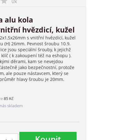
0x
a alu kola
itřní hvězdicí, kužel
2x1,5x26mm s vnitřní hvězdicí, kužel
tu (H) 26mm. Pevnost šroubu 10.9.
e jsou speciální šrouby, k jejichž
klíč ( k zakoupení též na eshopu ).
úzkými děrami, kam se nevejdou
 částečně jako bezpečnostní, protože
, ale pouze nástavcem, který se
 průměr hlavy šroubu je 20mm.
ze
85 Kč
nás skladem
Koupit