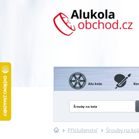
Alu kola
Kon
Šrouby na kola
Příslušenství
Šrouby na kol