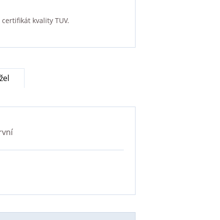
ertifikát kvality TUV.
žel
rvní