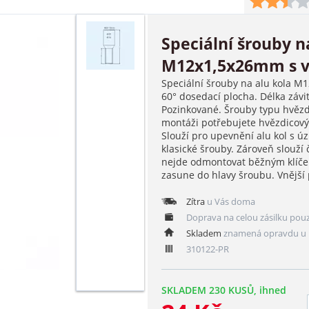
Speciální šrouby n
M12x1,5x26mm s vn
Speciální šrouby na alu kola M1
60° dosedací plocha. Délka závi
Pozinkované. Šrouby typu hvězdic
montáži potřebujete hvězdicový 
Slouží pro upevnění alu kol s 
klasické šrouby. Zároveň slouží
nejde odmontovat běžným klíčem
zasune do hlavy šroubu. Vnější
Zítra
u Vás doma
Doprava na celou zásilku pou
Skladem
znamená opravdu u 
310122-PR
SKLADEM 230 KUSŮ, ihned