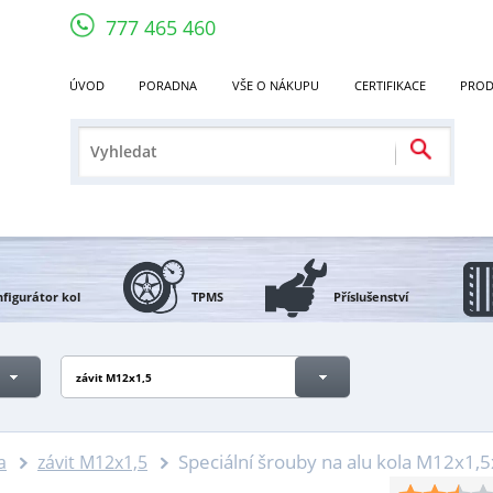
777 465 460
ÚVOD
PORADNA
VŠE O NÁKUPU
CERTIFIKACE
PROD
figurátor kol
TPMS
Příslušenství
závit M12x1,5
Speciální šrouby na alu kola M12x1,5
a
závit M12x1,5