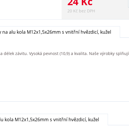
24 Kč
20 Kč bez DPH
y na alu kola M12x1,5x26mm s vnitřní hvězdicí, kužel
délek závitu. Vysoká pevnost (10,9) a kvalita. Naše výrobky splňují c
lu kola M12x1,5x26mm s vnitřní hvězdicí, kužel