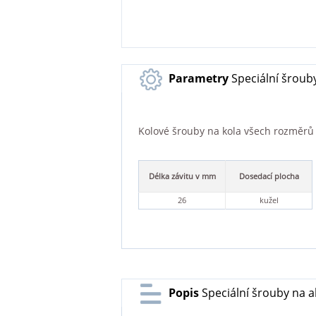
Parametry
Speciální šroub
Kolové šrouby na kola všech rozměrů a 
Délka závitu v mm
Dosedací plocha
26
kužel
Popis
Speciální šrouby na a