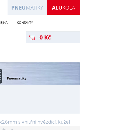
PNEU
MATIKY
ALU
KOLA
EJNA
KONTAKTY
0 Kč
Pneumatiky
x26mm s vnitřní hvězdicí, kužel