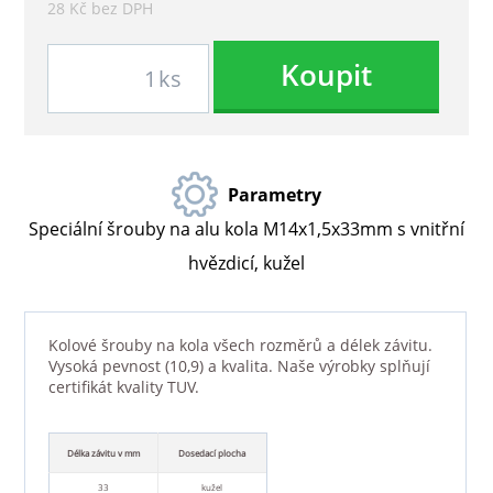
28 Kč bez DPH
Koupit
ks
Parametry
Speciální šrouby na alu kola M14x1,5x33mm s vnitřní
hvězdicí, kužel
Kolové šrouby na kola všech rozměrů a délek závitu.
Vysoká pevnost (10,9) a kvalita. Naše výrobky splňují
certifikát kvality TUV.
Délka závitu v mm
Dosedací plocha
33
kužel