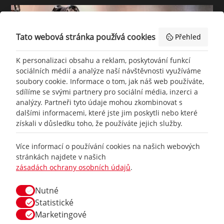
Tato webová stránka používá cookies
Přehled
K personalizaci obsahu a reklam, poskytování funkcí
sociálních médií a analýze naší návštěvnosti využíváme
soubory cookie. Informace o tom, jak náš web používáte,
sdílíme se svými partnery pro sociální média, inzerci a
analýzy. Partneři tyto údaje mohou zkombinovat s
dalšími informacemi, které jste jim poskytli nebo které
získali v důsledku toho, že používáte jejich služby.
+420
777 465 460
Více informací o používání cookies na našich webových
stránkách najdete v našich
zásadách ochrany osobních údajů
.
info@
racing-line.cz
Nutné
Facebook
Statistické
Marketingové