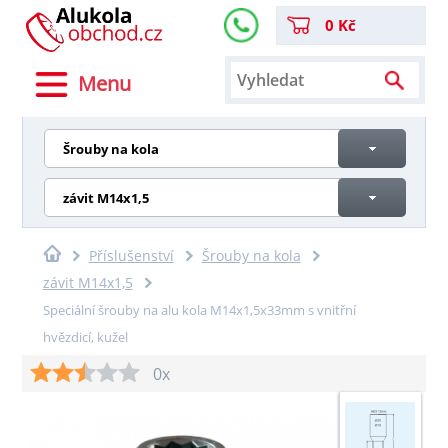
0 Kč
Menu
Šrouby na kola
závit M14x1,5
Příslušenství
Šrouby na kola
závit M14x1,5
Speciální šrouby na alu kola M14x1,5x33mm s vnitřní
hvězdicí, kužel
0x