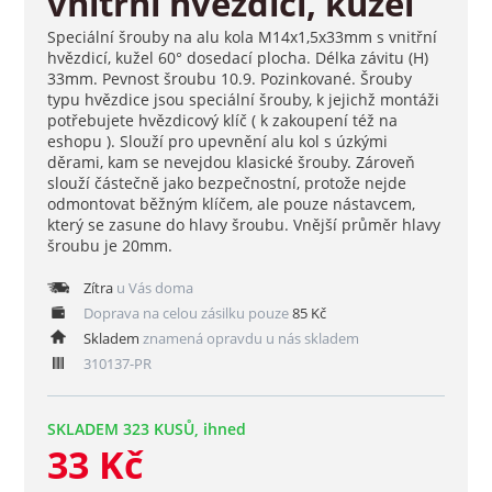
vnitřní hvězdicí, kužel
Speciální šrouby na alu kola M14x1,5x33mm s vnitřní
hvězdicí, kužel 60° dosedací plocha. Délka závitu (H)
33mm. Pevnost šroubu 10.9. Pozinkované. Šrouby
typu hvězdice jsou speciální šrouby, k jejichž montáži
potřebujete hvězdicový klíč ( k zakoupení též na
eshopu ). Slouží pro upevnění alu kol s úzkými
děrami, kam se nevejdou klasické šrouby. Zároveň
slouží částečně jako bezpečnostní, protože nejde
odmontovat běžným klíčem, ale pouze nástavcem,
který se zasune do hlavy šroubu. Vnější průměr hlavy
šroubu je 20mm.
Zítra
u Vás doma
Doprava na celou zásilku pouze
85 Kč
Skladem
znamená opravdu u nás skladem
310137-PR
SKLADEM 323 KUSŮ, ihned
33 Kč