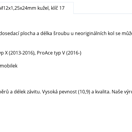
M12x1,25x24mm kužel, klíč 17
dosedací plocha a délka šroubu u neoriginálních kol se může l
yp X (2013-2016), ProAce typ V (2016-)
omobilek
ů a délek závitu. Vysoká pevnost (10,9) a kvalita. Naše výrob