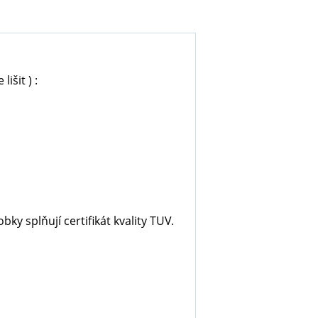
išit ) :
ky splňují certifikát kvality TUV.