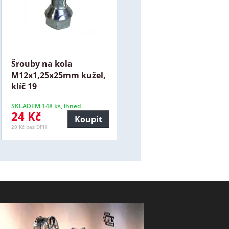
Šrouby na kola
M12x1,25x25mm kužel,
klíč 19
SKLADEM 148 ks, ihned
24 Kč
Koupit
20 Kč bez DPH