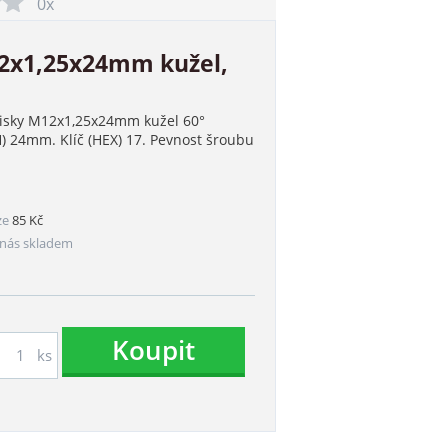
0x
12x1,25x24mm kužel,
disky M12x1,25x24mm kužel 60°
H) 24mm. Klíč (HEX) 17. Pevnost šroubu
ze
85 Kč
nás skladem
Koupit
ks