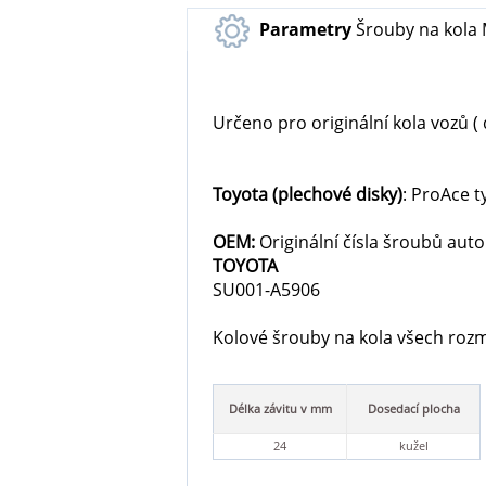
Parametry
Šrouby na kola 
Určeno pro originální kola vozů ( 
Toyota
(plechové disky)
: ProAce t
OEM:
Originální čísla šroubů aut
TOYOTA
SU001-A5906
Kolové šrouby na kola všech rozměr
Délka závitu v mm
Dosedací plocha
24
kužel