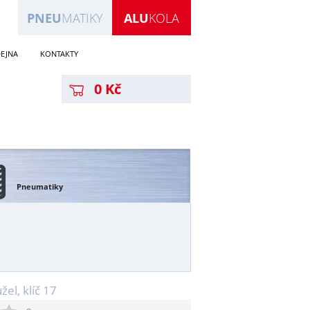
PNEU
MATIKY
ALU
KOLA
EJNA
KONTAKTY
0 Kč
Pneumatiky
l, klíč 17