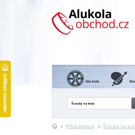
Alu kola
Kon
Šrouby na kola
Příslušenství
Šrouby na kol