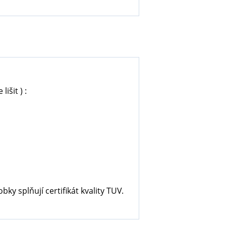
išit ) :
ky splňují certifikát kvality TUV.