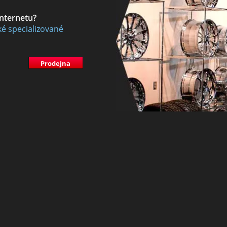
internetu?
ké specializované
Prodejna