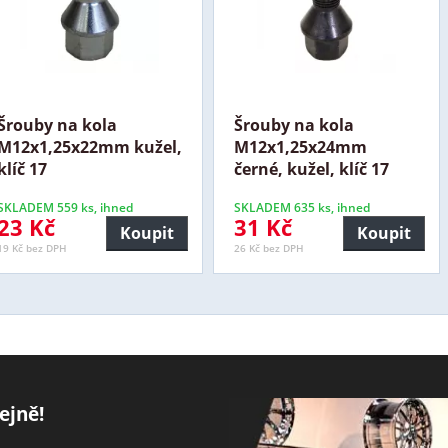
Šrouby na kola
Šrouby na kola
M12x1,25x22mm kužel,
M12x1,25x24mm
klíč 17
černé, kužel, klíč 17
SKLADEM 559 ks, ihned
SKLADEM 635 ks, ihned
23 Kč
31 Kč
Koupit
Koupit
19 Kč bez DPH
26 Kč bez DPH
ejně!