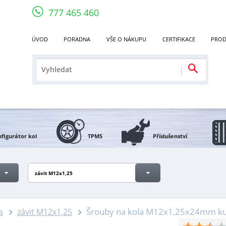
777 465 460
ÚVOD
PORADNA
VŠE O NÁKUPU
CERTIFIKACE
PROD
figurátor kol
TPMS
Příslušenství
závit M12x1,25
Šrouby na kola M12x1,25x24mm kuže
a
závit M12x1,25