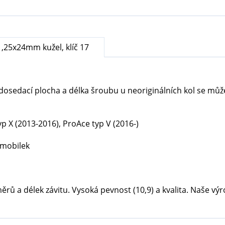
,25x24mm kužel, klíč 17
dosedací plocha a délka šroubu u neoriginálních kol se může l
yp X (2013-2016), ProAce typ V (2016-)
omobilek
ů a délek závitu. Vysoká pevnost (10,9) a kvalita. Naše výrob