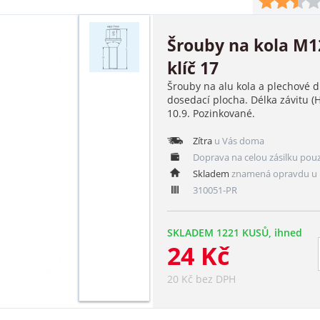
Šrouby na kola M
klíč 17
Šrouby na alu kola a plechové 
dosedací plocha. Délka závitu (
10.9. Pozinkované.
Zítra
u Vás doma
Doprava na celou zásilku pou
Skladem
znamená opravdu u 
310051-PR
SKLADEM 1221 KUSŮ, ihned
24 Kč
20 Kč bez DPH