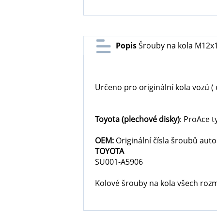
Popis
Šrouby na kola M12x1
Určeno pro originální kola vozů ( 
Toyota
(plechové disky)
: ProAce t
OEM:
Originální čísla šroubů aut
TOYOTA
SU001-A5906
Kolové šrouby na kola všech rozměr