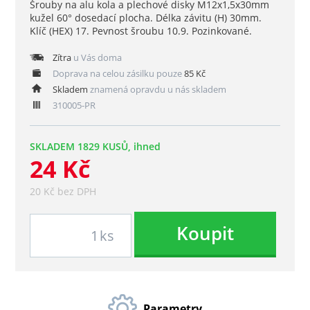
Šrouby na alu kola a plechové disky M12x1,5x30mm
kužel 60° dosedací plocha. Délka závitu (H) 30mm.
Klíč (HEX) 17. Pevnost šroubu 10.9. Pozinkované.
Zítra
u Vás doma
Doprava na celou zásilku pouze
85 Kč
Skladem
znamená opravdu u nás skladem
310005-PR
SKLADEM 1829 KUSŮ, ihned
24 Kč
20 Kč bez DPH
Koupit
ks
Parametry