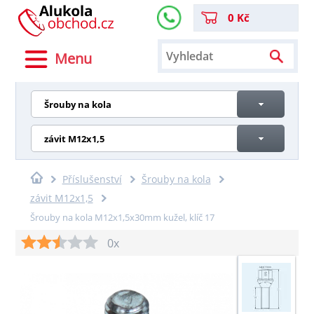
0 Kč
Menu
Šrouby na kola
závit M12x1,5
Příslušenství
Šrouby na kola
závit M12x1,5
Šrouby na kola M12x1,5x30mm kužel, klíč 17
0x