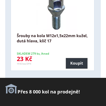
Šrouby na kola M12x1,5x22mm kužel,
dutá hlava, klíč 17
SKLADEM 279 ks, ihned
23 Kč
Koupit
19 Kč bez DPH
Přes 8 000 kol na prodejně!