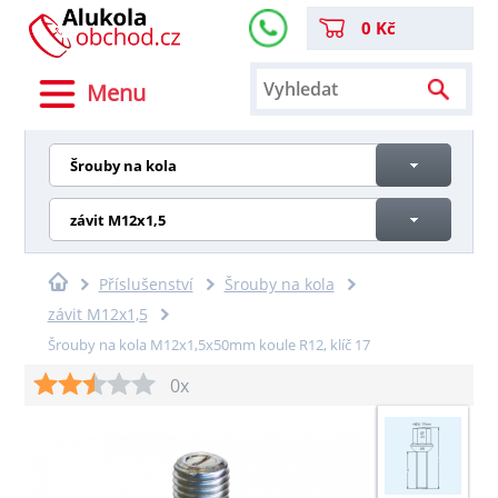
0 Kč
Menu
Šrouby na kola
závit M12x1,5
Příslušenství
Šrouby na kola
závit M12x1,5
Šrouby na kola M12x1,5x50mm koule R12, klíč 17
0x