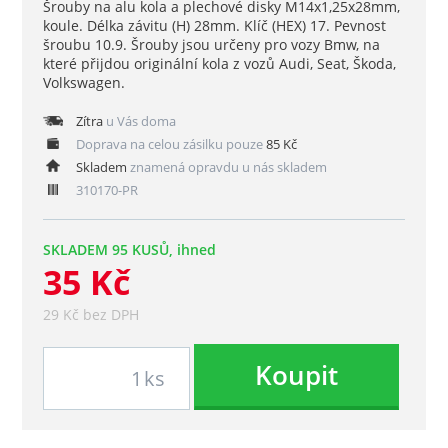
Šrouby na alu kola a plechové disky M14x1,25x28mm,
koule. Délka závitu (H) 28mm. Klíč (HEX) 17. Pevnost
šroubu 10.9. Šrouby jsou určeny pro vozy Bmw, na
které přijdou originální kola z vozů Audi, Seat, Škoda,
Volkswagen.
Zítra
u Vás doma
Doprava na celou zásilku pouze
85 Kč
Skladem
znamená opravdu u nás skladem
310170-PR
SKLADEM 95 KUSŮ, ihned
35 Kč
29 Kč bez DPH
Koupit
ks