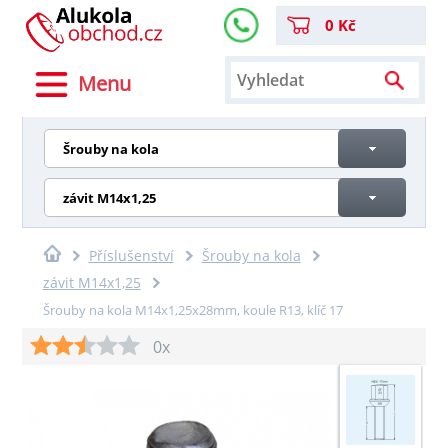
0 Kč
Menu
Šrouby na kola
závit M14x1,25
Příslušenství
Šrouby na kola
závit M14x1,25
Šrouby na kola M14x1,25x28mm, koule R13, klíč 17
0x