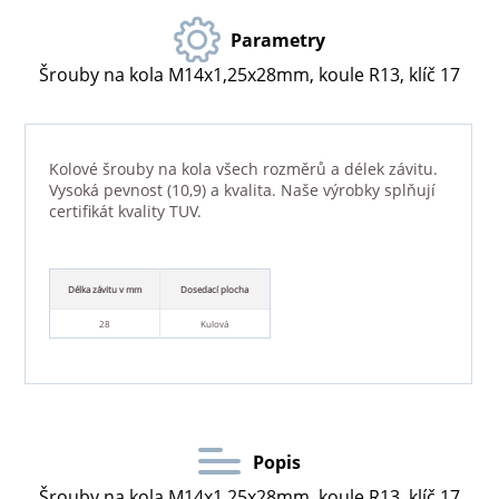
Parametry
Šrouby na kola M14x1,25x28mm, koule R13, klíč 17
Kolové šrouby na kola všech rozměrů a délek závitu.
Vysoká pevnost (10,9) a kvalita. Naše výrobky splňují
certifikát kvality TUV.
Délka závitu v mm
Dosedací plocha
28
Kulová
Popis
Šrouby na kola M14x1,25x28mm, koule R13, klíč 17