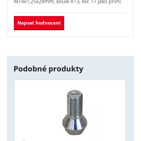
M14x1,25x28mm, koule R13, klíč 17
jako první
Napsat hodnocení
Podobné produkty