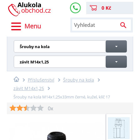
0 Kč
Menu
Šrouby na kola
závit M14x1,25
Příslušenství
Šrouby na kola
závit M14x1,25
Šrouby na kola M14x1,25x33mm černé, kužel, klíč 17
0x