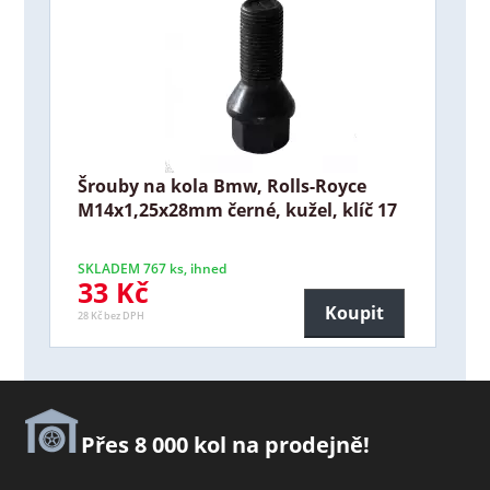
Šrouby na kola Bmw, Rolls-Royce
M14x1,25x28mm černé, kužel, klíč 17
SKLADEM 767 ks, ihned
33 Kč
Koupit
28 Kč bez DPH
Přes 8 000 kol na prodejně!