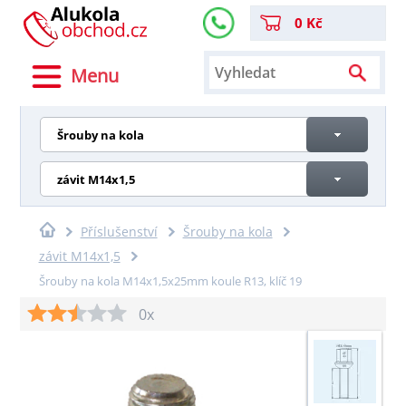
0 Kč
Menu
Šrouby na kola
závit M14x1,5
Příslušenství
Šrouby na kola
závit M14x1,5
Šrouby na kola M14x1,5x25mm koule R13, klíč 19
0x