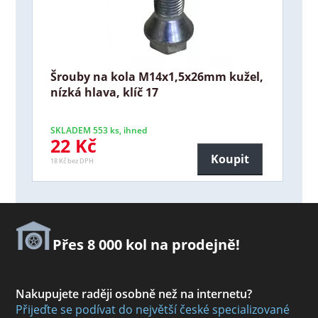
Šrouby na kola M14x1,5x26mm kužel,
nízká hlava, klíč 17
SKLADEM 553 ks, ihned
22 Kč
Koupit
18 Kč bez DPH
Přes 8 000 kol na prodejně!
Nakupujete raději osobně než na internetu?
Přijeďte se podívat do největší české specializované