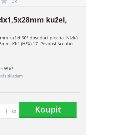
0x
14x1,5x28mm kužel,
7
mm kužel 60° dosedací plocha. Nízká
28mm. Klíč (HEX) 17. Pevnost šroubu
ze
85 Kč
nás skladem
Koupit
ks