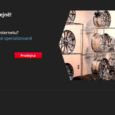
ejně!
internetu?
ké specializované
Prodejna