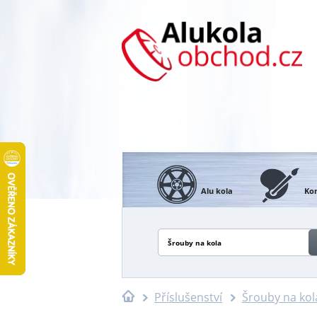
Alu kola
Kon
Šrouby na kola
Příslušenství
Šrouby na kol