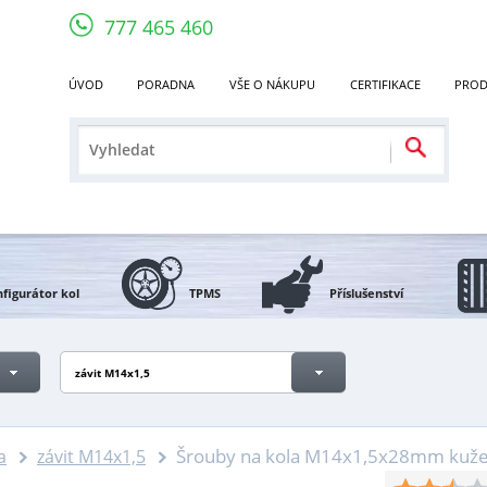
777 465 460
ÚVOD
PORADNA
VŠE O NÁKUPU
CERTIFIKACE
PROD
figurátor kol
TPMS
Příslušenství
závit M14x1,5
Šrouby na kola M14x1,5x28mm kužel, 
a
závit M14x1,5