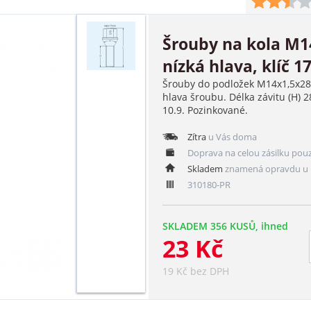
Šrouby na kola M
nízká hlava, klíč 1
Šrouby do podložek M14x1,5x28
hlava šroubu. Délka závitu (H) 
10.9. Pozinkované.
Zítra
u Vás doma
Doprava na celou zásilku pou
Skladem
znamená opravdu u 
310180-PR
SKLADEM 356 KUSŮ, ihned
23 Kč
19 Kč bez DPH