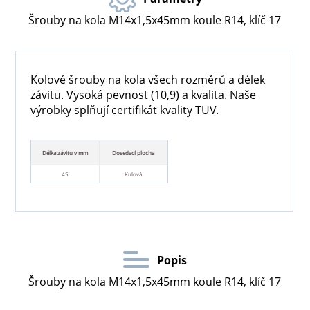
Šrouby na kola M14x1,5x45mm koule R14, klíč 17
Kolové šrouby na kola všech rozměrů a délek
závitu. Vysoká pevnost (10,9) a kvalita. Naše
výrobky splňují certifikát kvality TUV.
Délka závitu v mm
Dosedací plocha
45
Kulová
Popis
Šrouby na kola M14x1,5x45mm koule R14, klíč 17