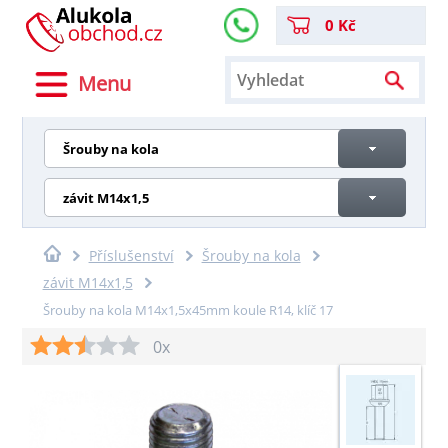
0 Kč
Menu
Šrouby na kola
závit M14x1,5
Příslušenství
Šrouby na kola
závit M14x1,5
Šrouby na kola M14x1,5x45mm koule R14, klíč 17
0x