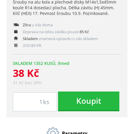
Šrouby na alu kola a plechové disky M14x1,5x45mm
koule R14 dosedací plocha. Délka závitu (H) 45mm.
Klíč (HEX) 17. Pevnost šroubu 10.9. Pozinkované.
Zítra
u Vás doma
Doprava na celou zásilku pouze
85 Kč
Skladem
znamená opravdu u nás skladem
310185-PR
SKLADEM 1352 KUSŮ, ihned
38 Kč
31 Kč bez DPH
Koupit
ks
Parametry