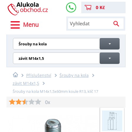
0 Kč
Menu
Šrouby na kola
závit M14x1,5
Příslušenství
Šrouby na kola
závit M14x1,5
Šrouby na kola M14x1,5x60mm koule R13, klíč 17
0x