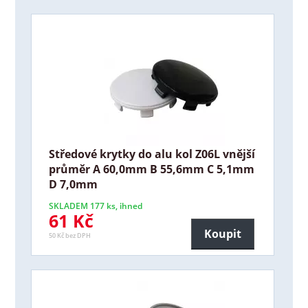
Středové krytky do alu kol Z06L vnější
průměr A 60,0mm B 55,6mm C 5,1mm
D 7,0mm
SKLADEM 177 ks, ihned
61 Kč
Koupit
50 Kč bez DPH