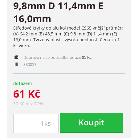
9,8mm D 11,4mm E
16,0mm
Středové krytky do alu kol model CS65 vnější průměr:
(A) 64,2 mm (B) 48,5 mm (C) 9,8 mm (D) 11,4 mm (E)
16,0 mm. Tvrzený plast - vysoká odolnost. Cena za 1
ks víčka.
Doprava na celou zásilku pouze
85 Kč
380053
dotazem
61 Kč
50 Kč bez DPH
Koupit
ks