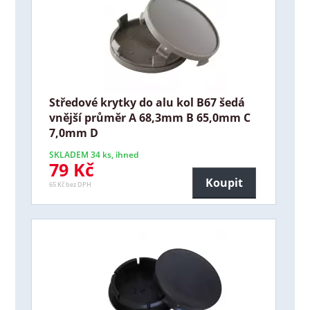
Středové krytky do alu kol B67 šedá
vnější průměr A 68,3mm B 65,0mm C
7,0mm D
SKLADEM 34 ks, ihned
79 Kč
Koupit
65 Kč bez DPH