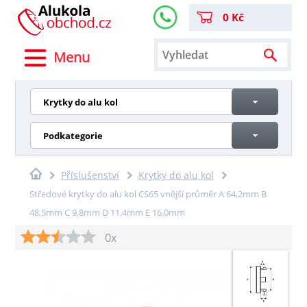
0 Kč
Menu
Krytky do alu kol
Podkategorie
Příslušenství
Krytky do alu kol
Středové krytky do alu kol CS65 vnější průměr A 64,2mm B
48,5mm C 9,8mm D 11,4mm E 16,0mm
0x