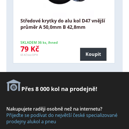
Středové krytky do alu kol D47 vnější
průměr A 50,0mm B 42,8mm
SKLADEM 36 ks, ihned
79 Kč
Koupit
65 Kč bez DPH
Přes 8 000 kol na prodejně!
Nakupujete raději osobně než na internetu?
Přijeďte se podívat do největší české specializované
prodejny alukol a pneu