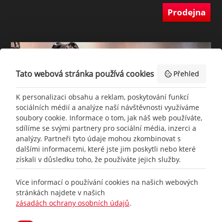
Prodejna
Tato webová stránka používá cookies
Přehled
K personalizaci obsahu a reklam, poskytování funkcí
sociálních médií a analýze naší návštěvnosti využíváme
soubory cookie. Informace o tom, jak náš web používáte,
sdílíme se svými partnery pro sociální média, inzerci a
analýzy. Partneři tyto údaje mohou zkombinovat s
dalšími informacemi, které jste jim poskytli nebo které
získali v důsledku toho, že používáte jejich služby.
+420
777 465 460
Více informací o používání cookies na našich webových
stránkách najdete v našich
zásadách ochrany osobních údajů
.
info@
racing-line.cz