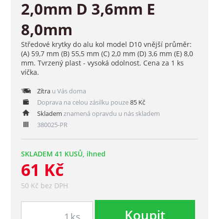
2,0mm D 3,6mm E
8,0mm
Středové krytky do alu kol model D10 vnější průměr:
(A) 59,7 mm (B) 55,5 mm (C) 2,0 mm (D) 3,6 mm (E) 8,0
mm. Tvrzený plast - vysoká odolnost. Cena za 1 ks
víčka.
Zítra
u Vás doma
Doprava na celou zásilku pouze
85 Kč
Skladem
znamená opravdu u nás skladem
380025-PR
SKLADEM 41 KUSŮ, ihned
61 Kč
50 Kč bez DPH
Koupit
ks