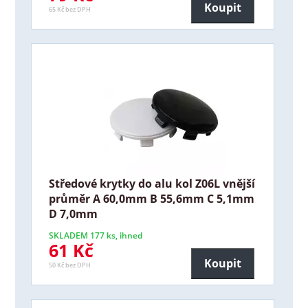
Koupit
65 Kč bez DPH
Středové krytky do alu kol Z06L vnější
průměr A 60,0mm B 55,6mm C 5,1mm
D 7,0mm
SKLADEM 177 ks, ihned
61 Kč
Koupit
50 Kč bez DPH