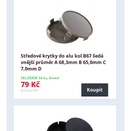
Středové krytky do alu kol B67 šedá
vnější průměr A 68,3mm B 65,0mm C
7,0mm D
SKLADEM 34 ks, ihned
79 Kč
Koupit
65 Kč bez DPH