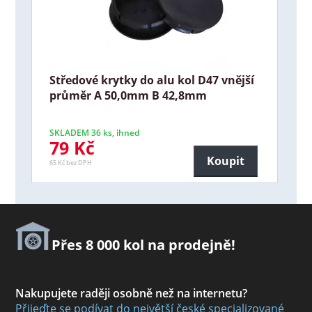
Středové krytky do alu kol D47 vnější
průměr A 50,0mm B 42,8mm
SKLADEM 36 ks, ihned
79 Kč
Koupit
65 Kč bez DPH
Přes 8 000 kol na prodejně!
Nakupujete raději osobně než na internetu?
Přijeďte se podívat do největší české specializované