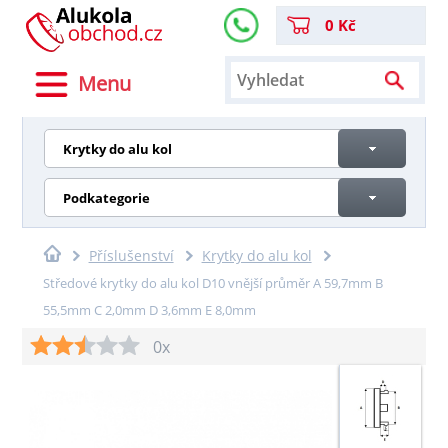
0 Kč
Menu
Krytky do alu kol
Podkategorie
Příslušenství
Krytky do alu kol
Středové krytky do alu kol D10 vnější průměr A 59,7mm B
55,5mm C 2,0mm D 3,6mm E 8,0mm
0x