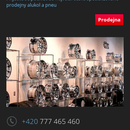
prodejny alukol a pneu
Prodejna
+420
777 465 460