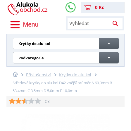
0 Kč
Menu
Krytky do alu kol
Podkategorie
Příslušenství
Krytky do alu kol
Středové krytky do alu kol D42 vnější průměr A 60,0mm B
53,4mm C 3,5mm D 5,0mm E 10,0mm
0x