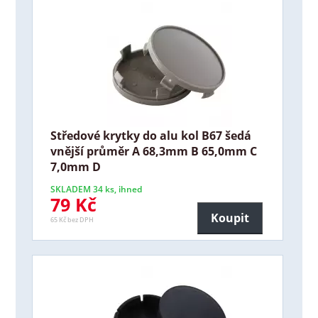
Středové krytky do alu kol B67 šedá
vnější průměr A 68,3mm B 65,0mm C
7,0mm D
SKLADEM 34 ks, ihned
79 Kč
Koupit
65 Kč bez DPH