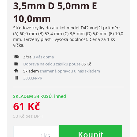
3,5mm D 5,0mm E
10,0mm
Středové krytky do alu kol model D42 vnější průměr:
(A) 60,0 mm (B) 53,4 mm (C) 3,5 mm (D) 5,0 mm (E) 10,0
mm. Tvrzený plast - vysoká odolnost. Cena za 1 ks
víčka.
Zítra
u Vás doma
Doprava na celou zásilku pouze
85 Kč
Skladem
znamená opravdu u nás skladem
380034-PR
SKLADEM 34 KUSŮ, ihned
61 Kč
50 Kč bez DPH
Koupit
ks