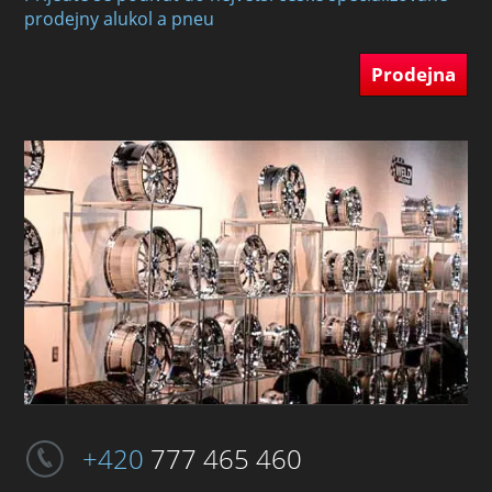
prodejny alukol a pneu
Prodejna
+420
777 465 460