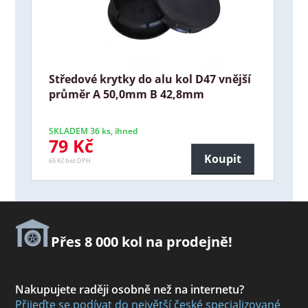
Středové krytky do alu kol D47 vnější
průměr A 50,0mm B 42,8mm
SKLADEM 36 ks, ihned
79 Kč
Koupit
65 Kč bez DPH
Přes 8 000 kol na prodejně!
Nakupujete raději osobně než na internetu?
Přijeďte se podívat do největší české specializované