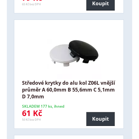
Koupit
65 Kč bez DPH
Středové krytky do alu kol Z06L vnější
průměr A 60,0mm B 55,6mm C 5,1mm
D 7,0mm
SKLADEM 177 ks, ihned
61 Kč
Koupit
50 Kč bez DPH