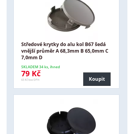
Středové krytky do alu kol B67 šedá
vnější průměr A 68,3mm B 65,0mm C
7,0mm D
SKLADEM 34 ks, ihned
79 Kč
Koupit
65 Kč bez DPH