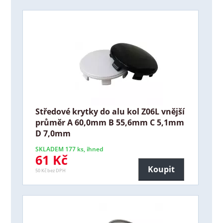
Středové krytky do alu kol Z06L vnější
průměr A 60,0mm B 55,6mm C 5,1mm
D 7,0mm
SKLADEM 177 ks, ihned
61 Kč
Koupit
50 Kč bez DPH