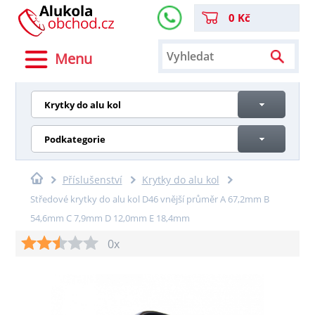
0 Kč
Menu
Krytky do alu kol
Podkategorie
Příslušenství
Krytky do alu kol
Středové krytky do alu kol D46 vnější průměr A 67,2mm B
54,6mm C 7,9mm D 12,0mm E 18,4mm
0x