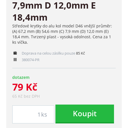
7,9mm D 12,0mm E
18,4mm
Středové krytky do alu kol model D46 vnější průměr:
(A) 67,2 mm (B) 54,6 mm (C) 7,9 mm (D) 12,0 mm (E)
18,4 mm. Tvrzený plast - vysoká odolnost. Cena za 1
ks víčka.
Doprava na celou zásilku pouze
85 Kč
380074-PR
dotazem
79 Kč
65 Kč bez DPH
Koupit
ks