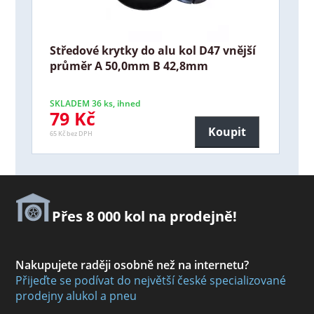
Středové krytky do alu kol D47 vnější
průměr A 50,0mm B 42,8mm
SKLADEM 36 ks, ihned
79 Kč
Koupit
65 Kč bez DPH
Přes 8 000 kol na prodejně!
Nakupujete raději osobně než na internetu?
Přijeďte se podívat do největší české specializované
prodejny alukol a pneu