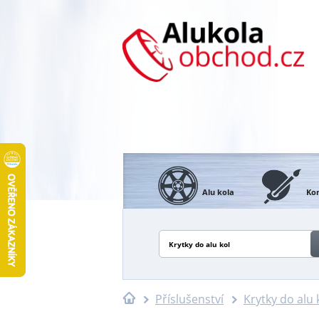
Alu kola
Kon
Krytky do alu kol
Příslušenství
Krytky do alu 