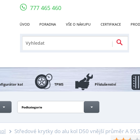
777 465 460
ÚVOD
PORADNA
VŠE O NÁKUPU
CERTIFIKACE
PROD
figurátor kol
TPMS
Příslušenství
Podkategorie
Středové krytky do alu kol D50 vnější průměr A 
kol