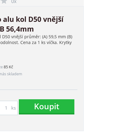
0x
 alu kol D50 vnější
 B 56,4mm
l D50 vnější průměr: (A) 59,5 mm (B)
odolnost. Cena za 1 ks víčka. Krytky
ze
85 Kč
nás skladem
Koupit
ks