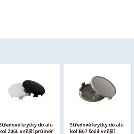
Středové krytky do alu
Středové krytky do alu
kol Z06L vnější průměr
kol B67 šedá vnější