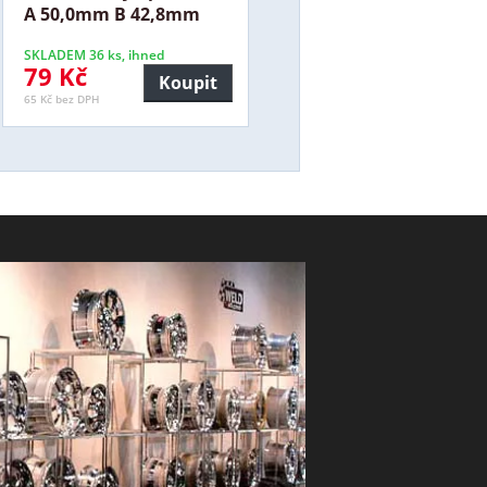
A 50,0mm B 42,8mm
SKLADEM 36 ks, ihned
79 Kč
Koupit
65 Kč bez DPH