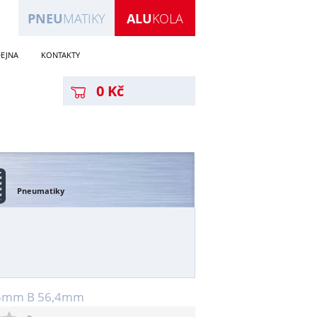
PNEU
MATIKY
ALU
KOLA
EJNA
KONTAKTY
0 Kč
Pneumatiky
59,5mm B 56,4mm