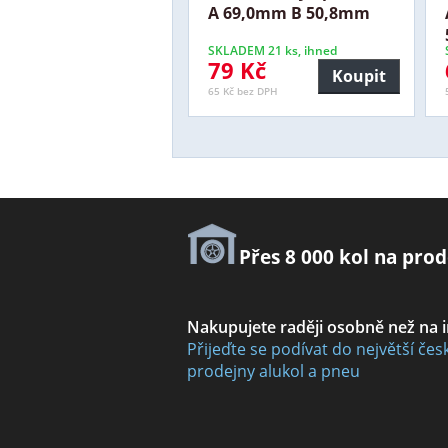
A 69,0mm B 50,8mm
SKLADEM 21 ks, ihned
79 Kč
Koupit
65 Kč bez DPH
Přes 8 000 kol na prod
Nakupujete raději osobně než na 
Přijeďte se podívat do největší čes
prodejny alukol a pneu