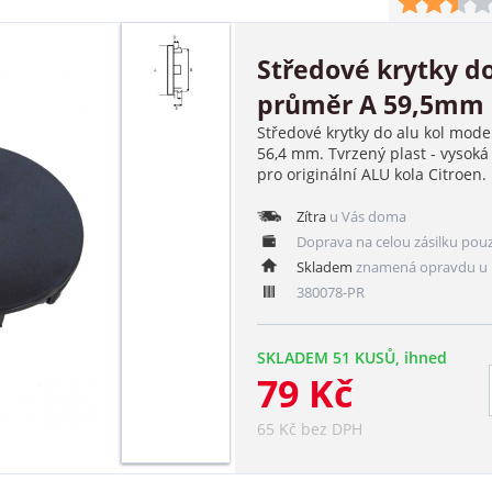
Středové krytky do
průměr A 59,5mm
Středové krytky do alu kol mode
56,4 mm. Tvrzený plast - vysoká 
pro originální ALU kola Citroen.
Zítra
u Vás doma
Doprava na celou zásilku pou
Skladem
znamená opravdu u 
380078-PR
SKLADEM 51 KUSŮ, ihned
79 Kč
65 Kč bez DPH