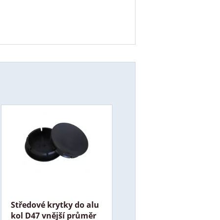
Středové krytky do alu
kol D47 vnější průměr