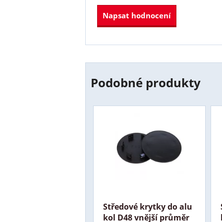
Napsat hodnocení
Podobné produkty
Středové krytky do alu
kol D48 vnější průměr