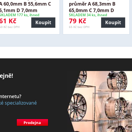
A 60,0mm B 55,6mm C
průměr A 68,3mm B
5,1mm D 7,0mm
65,0mm C 7,0mm D
SKLADEM 177 ks, ihned
SKLADEM 34 ks, ihned
61 Kč
79 Kč
Koupit
Koupit
50 Kč bez DPH
65 Kč bez DPH
ejně!
internetu?
ké specializované
Prodejna