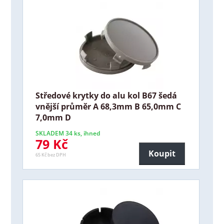
Středové krytky do alu kol B67 šedá
vnější průměr A 68,3mm B 65,0mm C
7,0mm D
SKLADEM 34 ks, ihned
79 Kč
Koupit
65 Kč bez DPH