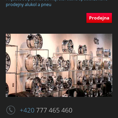
prodejny alukol a pneu
Prodejna
+420
777 465 460