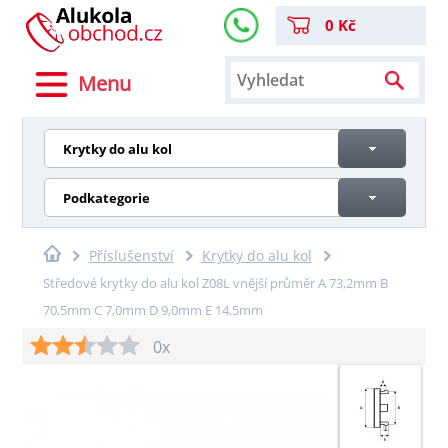
0 Kč
Menu
Krytky do alu kol
Podkategorie
Příslušenství
Krytky do alu kol
Středové krytky do alu kol Z08L vnější průměr A 73,2mm B
70,5mm C 7,0mm D 9,0mm E 14,5mm
0x