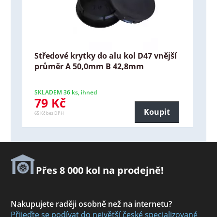
Středové krytky do alu kol D47 vnější
průměr A 50,0mm B 42,8mm
SKLADEM 36 ks, ihned
79 Kč
Koupit
65 Kč bez DPH
Přes 8 000 kol na prodejně!
Nakupujete raději osobně než na internetu?
Přijeďte se podívat do největší české specializované