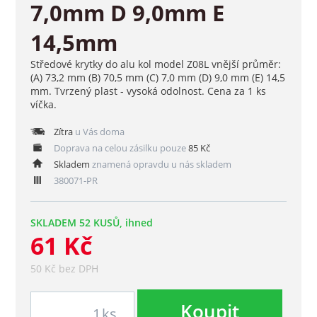
7,0mm D 9,0mm E
14,5mm
Středové krytky do alu kol model Z08L vnější průměr:
(A) 73,2 mm (B) 70,5 mm (C) 7,0 mm (D) 9,0 mm (E) 14,5
mm. Tvrzený plast - vysoká odolnost. Cena za 1 ks
víčka.
Zítra
u Vás doma
Doprava na celou zásilku pouze
85 Kč
Skladem
znamená opravdu u nás skladem
380071-PR
SKLADEM 52 KUSŮ, ihned
61 Kč
50 Kč bez DPH
Koupit
ks