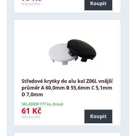
Koupit
65 Kč bez DPH
Středové krytky do alu kol Z06L vnější
průměr A 60,0mm B 55,6mm C 5,1mm
D 7,0mm
SKLADEM 177 ks, ihned
61 Kč
Koupit
50 Kč bez DPH