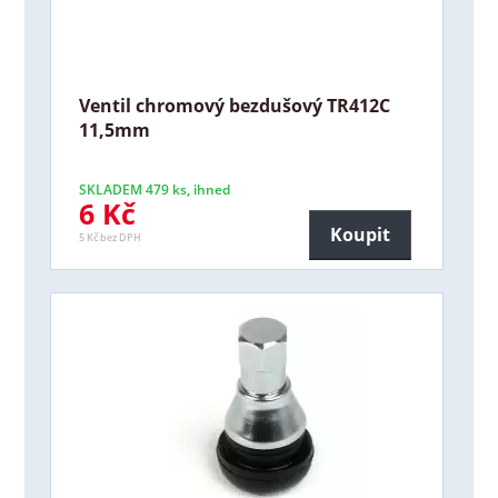
Ventil chromový bezdušový TR412C
11,5mm
SKLADEM 479 ks, ihned
6 Kč
Koupit
5 Kč bez DPH