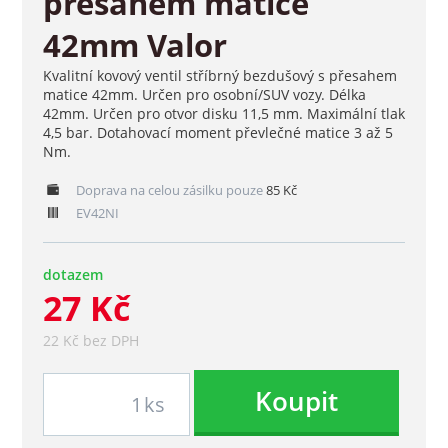
přesahem matice
42mm Valor
Kvalitní kovový ventil stříbrný bezdušový s přesahem
matice 42mm. Určen pro osobní/SUV vozy. Délka
42mm. Určen pro otvor disku 11,5 mm. Maximální tlak
4,5 bar. Dotahovací moment převlečné matice 3 až 5
Nm.
Doprava na celou zásilku pouze
85 Kč
EV42NI
dotazem
27 Kč
22 Kč bez DPH
Koupit
ks