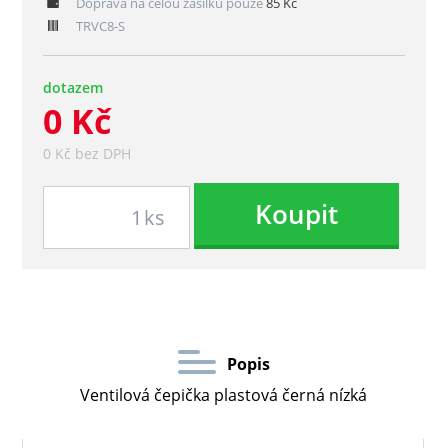
Doprava na celou zásilku pouze
85 Kč
TRVC8-S
dotazem
0 Kč
0 Kč bez DPH
Koupit
ks
Popis
Ventilová čepička plastová černá nízká