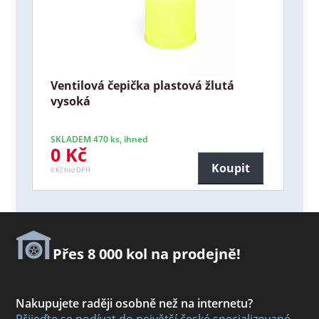
Ventilová čepička plastová žlutá
vysoká
SKLADEM 470 ks, ihned
0 Kč
Koupit
0 Kč bez DPH
Přes 8 000 kol na prodejně!
Nakupujete raději osobně než na internetu?
Přijeďte se podívat do největší české specializované