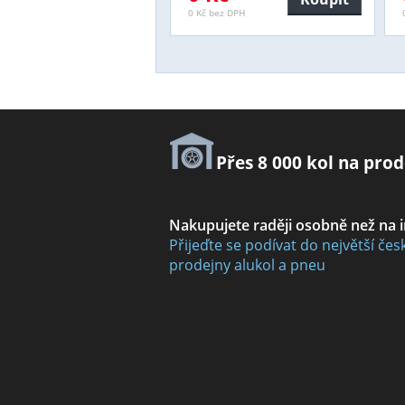
0 Kč bez DPH
Přes 8 000 kol na prod
Nakupujete raději osobně než na 
Přijeďte se podívat do největší čes
prodejny alukol a pneu