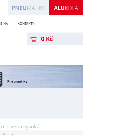
PNEU
MATIKY
ALU
KOLA
EJNA
KONTAKTY
0 Kč
Pneumatiky
vá červená vysoká