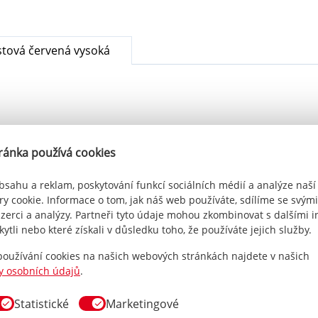
stová červená vysoká
ránka používá cookies
bsahu a reklam, poskytování funkcí sociálních médií a analýze naší
lová čepička plastová červená vysoká
y cookie. Informace o tom, jak náš web používáte, sdílíme se svými
nzerci a analýzy. Partneři tyto údaje mohou zkombinovat s dalšími 
kytli nebo které získali v důsledku toho, že používáte jejich služby.
čka plastová červená vysoká
jako první
 používání cookies na našich webových stránkách najdete v našich
y osobních údajů
.
Statistické
Marketingové