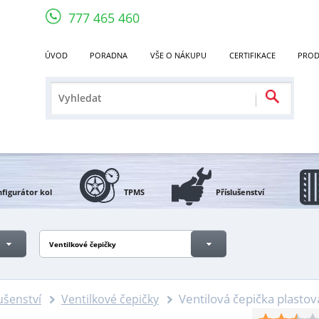
777 465 460
ÚVOD
PORADNA
VŠE O NÁKUPU
CERTIFIKACE
PROD
figurátor kol
TPMS
Příslušenství
Ventilkové čepičky
Ventilová čepička plasto
lušenství
Ventilkové čepičky