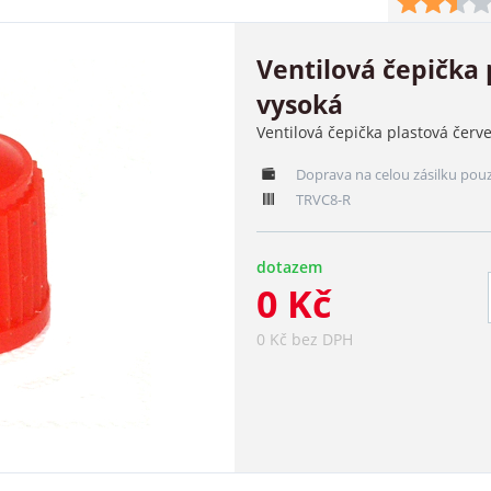
Ventilová čepička
vysoká
Ventilová čepička plastová červ
Doprava na celou zásilku pou
TRVC8-R
dotazem
0 Kč
0 Kč bez DPH