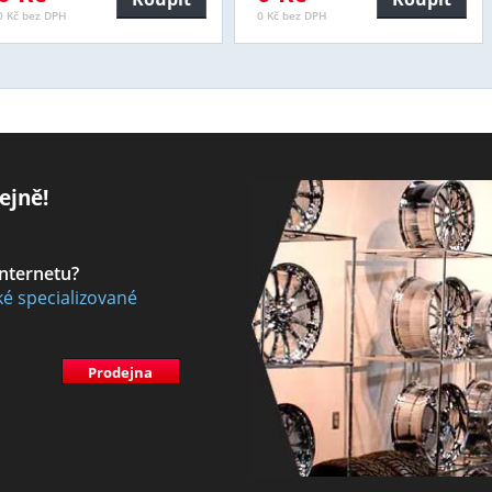
0 Kč bez DPH
0 Kč bez DPH
ejně!
internetu?
ké specializované
Prodejna