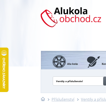
Alu kola
Kon
Ventily a příslušenství
Příslušenství
Ventily a přís