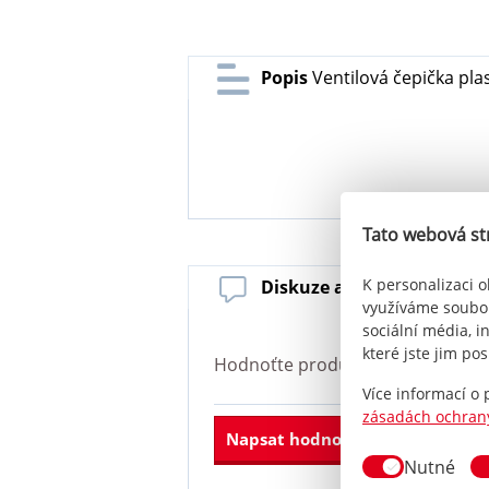
Popis
Ventilová čepička pla
Tato webová st
K personalizaci o
Diskuze a hodnocení
Venti
využíváme soubor
sociální média, i
které jste jim pos
Hodnoťte produkt
Ventilová čepi
Více informací o
zásadách ochran
Napsat hodnocení
Nutné