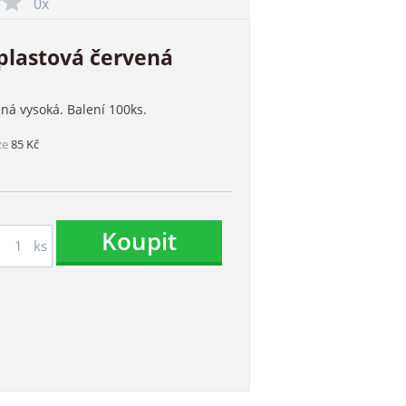
0x
 plastová červená
ená vysoká. Balení 100ks.
ze
85 Kč
Koupit
ks