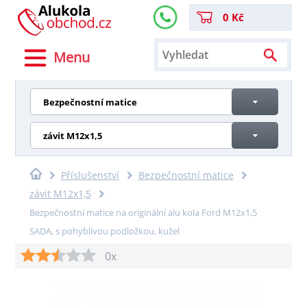
0 Kč
Menu
Bezpečnostní matice
závit M12x1,5
Příslušenství
Bezpečnostní matice
závit M12x1,5
Bezpečnostní matice na originální alu kola Ford M12x1,5
SADA, s pohyblivou podložkou, kužel
0x