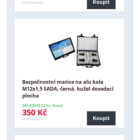
Koupit
248 Kč bez DPH
Bezpečnostní matice na alu kola
M12x1,5 SADA, černá, kužel dosedací
plocha
SKLADEM 22 ks, ihned
350 Kč
Koupit
289 Kč bez DPH