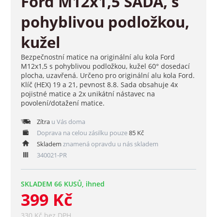
Ford M12x1,5 SADA, s
pohyblivou podložkou,
kužel
Bezpečnostní matice na originální alu kola Ford
M12x1,5 s pohyblivou podložkou, kužel 60° dosedací
plocha, uzavřená. Určeno pro originální alu kola Ford.
Klíč (HEX) 19 a 21, pevnost 8.8. Sada obsahuje 4x
pojistné matice a 2x unikátní nástavec na
povolení/dotažení matice.
Zítra
u Vás doma
Doprava na celou zásilku pouze
85 Kč
Skladem
znamená opravdu u nás skladem
340021-PR
SKLADEM 66 KUSŮ, ihned
399 Kč
330 Kč bez DPH