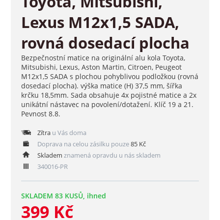
Toyota, Mitsubishi,
Lexus M12x1,5 SADA,
rovná dosedací plocha
Bezpečnostní matice na originální alu kola Toyota,
Mitsubishi, Lexus, Aston Martin, Citroen, Peugeot
M12x1,5 SADA s plochou pohyblivou podložkou (rovná
dosedací plocha). výška matice (H) 37,5 mm, šířka
krčku 18,5mm. Sada obsahuje 4x pojistné matice a 2x
unikátní nástavec na povolení/dotažení. Klíč 19 a 21.
Pevnost 8.8.
Zítra
u Vás doma
Doprava na celou zásilku pouze
85 Kč
Skladem
znamená opravdu u nás skladem
340016-PR
SKLADEM 83 KUSŮ, ihned
399 Kč