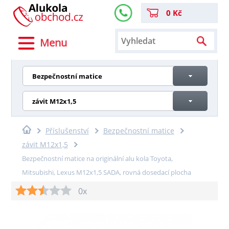
0 Kč
Menu
Bezpečnostní matice
závit M12x1,5
Příslušenství
Bezpečnostní matice
závit M12x1,5
Bezpečnostní matice na originální alu kola Toyota,
Mitsubishi, Lexus M12x1,5 SADA, rovná dosedací plocha
0x