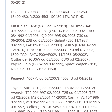
05/2012)
Lexus: CT 200h GS 250, GS 300-460, IS200-250, ISF,
LS400-430, RX300-450h, SC430, LFA, RC F, NX
Mitsubishi: ASX (GAO od 02/2010), Carisma (DA0
07/1995-06/2006), Colt (C50 10/1986-05/1992, CAO
03/1992-04/1996 , CJ0 09/1995-09/2003, Z30 od
06/2004, Z3B od 05/2006), Galant (E30 11/1987-
03/1993, EA0 09/1996-10/2004), i-MiEV (HA0/HAV od
12/2010), Lancer (CS0 od 08/2003, CY0 od 01/2008),
L300 (PA0 , PA0V, P00V/P00W 11/1986-05/2002),
Outlander (CU0W od 05/2003, CW0 od 02/2007),
Pajero Pinin (H60W od 09/1999), Space Wagon (N10,
N30 05/1991-11/1998, N50)
Peugeot: 4007 (V od 02/2007), 4008 (B od 04/2012)
Toyota: Auris (E15J od 03/2007, E18UM od 12/2012),
Avensis (T22 09/1997-02/2003, T25 od 04/2003, T27
od 02/2009, M2 08/2001-11/2009), Camry (V2 10/1986-
02/1993, V10 06/1991-09/1997), Carina (T19U 04/1992-
09/1997), Celica (T18 10/1989-03/1994, T20 11/1993-
11/1999), Corolla (E10 06/1991-11/1999, E11 04/1997-