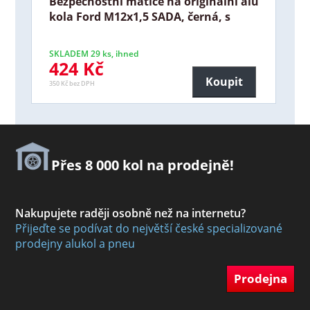
Bezpečnostní matice na originální alu
kola Ford M12x1,5 SADA, černá, s
SKLADEM 29 ks, ihned
424 Kč
Koupit
350 Kč bez DPH
Přes 8 000 kol na prodejně!
Nakupujete raději osobně než na internetu?
Přijeďte se podívat do největší české specializované
prodejny alukol a pneu
Prodejna