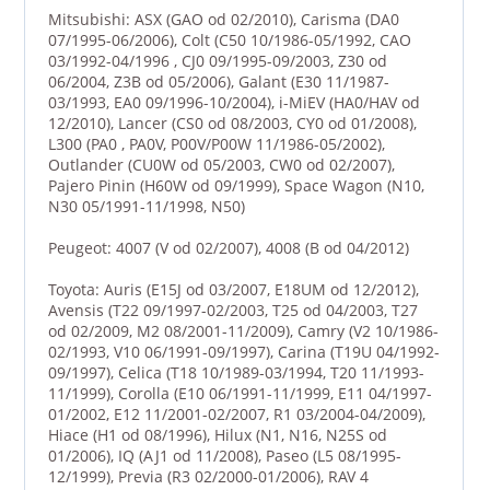
Mitsubishi: ASX (GAO od 02/2010), Carisma (DA0
07/1995-06/2006), Colt (C50 10/1986-05/1992, CAO
03/1992-04/1996 , CJ0 09/1995-09/2003, Z30 od
06/2004, Z3B od 05/2006), Galant (E30 11/1987-
03/1993, EA0 09/1996-10/2004), i-MiEV (HA0/HAV od
12/2010), Lancer (CS0 od 08/2003, CY0 od 01/2008),
L300 (PA0 , PA0V, P00V/P00W 11/1986-05/2002),
Outlander (CU0W od 05/2003, CW0 od 02/2007),
Pajero Pinin (H60W od 09/1999), Space Wagon (N10,
N30 05/1991-11/1998, N50)
Peugeot: 4007 (V od 02/2007), 4008 (B od 04/2012)
Toyota: Auris (E15J od 03/2007, E18UM od 12/2012),
Avensis (T22 09/1997-02/2003, T25 od 04/2003, T27
od 02/2009, M2 08/2001-11/2009), Camry (V2 10/1986-
02/1993, V10 06/1991-09/1997), Carina (T19U 04/1992-
09/1997), Celica (T18 10/1989-03/1994, T20 11/1993-
11/1999), Corolla (E10 06/1991-11/1999, E11 04/1997-
01/2002, E12 11/2001-02/2007, R1 03/2004-04/2009),
Hiace (H1 od 08/1996), Hilux (N1, N16, N25S od
01/2006), IQ (AJ1 od 11/2008), Paseo (L5 08/1995-
12/1999), Previa (R3 02/2000-01/2006), RAV 4