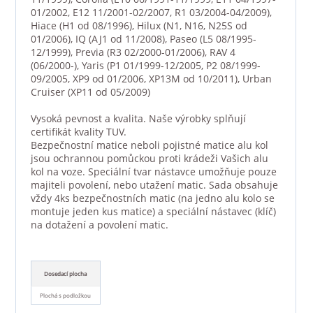
01/2002, E12 11/2001-02/2007, R1 03/2004-04/2009),
Hiace (H1 od 08/1996), Hilux (N1, N16, N25S od
01/2006), IQ (AJ1 od 11/2008), Paseo (L5 08/1995-
12/1999), Previa (R3 02/2000-01/2006), RAV 4
(06/2000-), Yaris (P1 01/1999-12/2005, P2 08/1999-
09/2005, XP9 od 01/2006, XP13M od 10/2011), Urban
Cruiser (XP11 od 05/2009)
Vysoká pevnost a kvalita. Naše výrobky splňují
certifikát kvality TUV.
Bezpečnostní matice neboli pojistné matice alu kol
jsou ochrannou pomůckou proti krádeži Vašich alu
kol na voze. Speciální tvar nástavce umožňuje pouze
majiteli povolení, nebo utažení matic. Sada obsahuje
vždy 4ks bezpečnostních matic (na jedno alu kolo se
montuje jeden kus matice) a speciální nástavec (klíč)
na dotažení a povolení matic.
Dosedací plocha
Plochá s podložkou