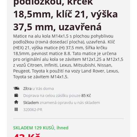
podložkou, krček
18,5mm, klíč 21, výška
37,5 mm, uzavřená
Matice na alu kola M14x1,5 s plochou pohyblivou
podložkou (rovná dosedací plocha), uzavřená. Klíč
(HEX) 21, výška matice (H) 37,5 mm, šířka krčku
18,5mm, pevnost matice 8.8. Tato matice je určena
pro originální alu kola se závitem M12x1,25 a M12x1,5
z vozů Citroen, Infiniti, Lexus, Mitsubishi, Nissan,
Peugeot, Toyota k použití na vozy Land Rover, Lexus,
Toyota se závitem M14x1,5.
Zítra
u Vás doma
Doprava na celou zásilku pouze
85 Kč
Skladem
znamená opravdu u nás skladem
320062-PR
SKLADEM 129 KUSŮ, ihned