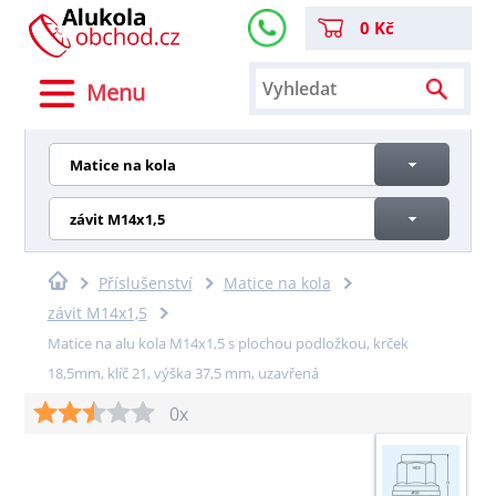
0 Kč
Menu
Matice na kola
závit M14x1,5
Příslušenství
Matice na kola
závit M14x1,5
Matice na alu kola M14x1,5 s plochou podložkou, krček
18,5mm, klíč 21, výška 37,5 mm, uzavřená
0x