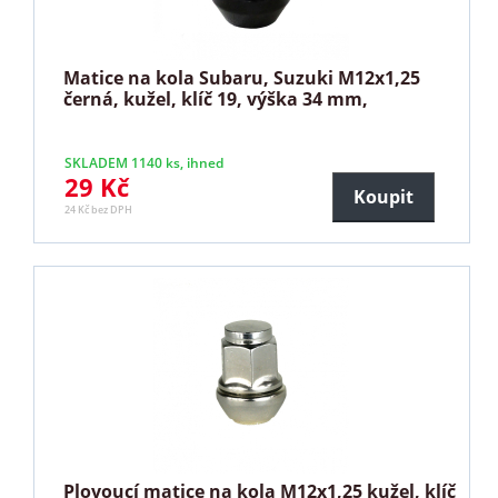
Matice na kola Subaru, Suzuki M12x1,25
černá, kužel, klíč 19, výška 34 mm,
SKLADEM 1140 ks, ihned
29 Kč
Koupit
24 Kč bez DPH
Plovoucí matice na kola M12x1,25 kužel, klíč