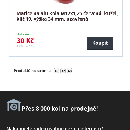
Matice na alu kola M12x1,25 červená, kužel,
klíč 19, výška 34 mm, uzavřená
dotazem
30 Kč
Koupit
25 Kč bez DPH
Produktů na stránku
16
32
48
Přes 8 000 kol na prodejně!
Nakupujete raději osobně než na internetu?