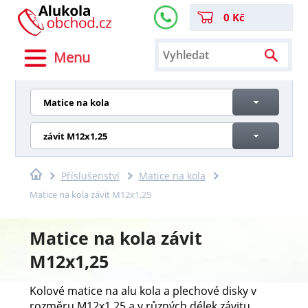
0 Kč
Menu
Matice na kola
závit M12x1,25
Příslušenství
Matice na kola
Matice na kola závit M12x1,25
Matice na kola závit
M12x1,25
Kolové matice na alu kola a plechové disky v
rozměru M12x1,25 a v různých délek závitu.