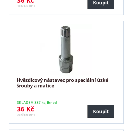
36 Kč
Koupit
30 Kč bez DPH
Hvězdicový nástavec pro speciální úzké
šrouby a matice
SKLADEM 387 ks, ihned
36 Kč
Koupit
30 Kč bez DPH