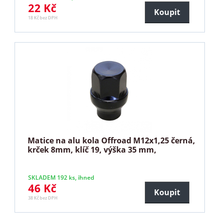
22 Kč
Koupit
18 Kč bez DPH
Matice na alu kola Offroad M12x1,25 černá,
krček 8mm, klíč 19, výška 35 mm,
SKLADEM 192 ks, ihned
46 Kč
Koupit
38 Kč bez DPH