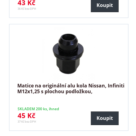
43 Kč
Koupit
36 Kč bez DPH
Matice na originální alu kola Nissan, Infiniti
M12x1,25 s plochou podložkou,
SKLADEM 200 ks, ihned
45 Kč
Koupit
37 Kč bez DPH