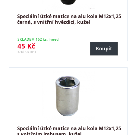
Speciální úzké matice na alu kola M12x1,25
černá, s vnitřní hvězdicí, kužel
SKLADEM 162 ks, ihned
45 Kč
Koupit
37 Kč bez DPH
Speciální úzké matice na alu kola M12x1,25
s vnitřním imbusem, kužel