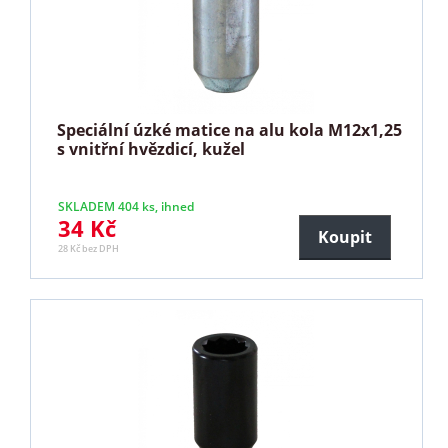
Speciální úzké matice na alu kola M12x1,25
s vnitřní hvězdicí, kužel
SKLADEM 404 ks, ihned
34 Kč
Koupit
28 Kč bez DPH