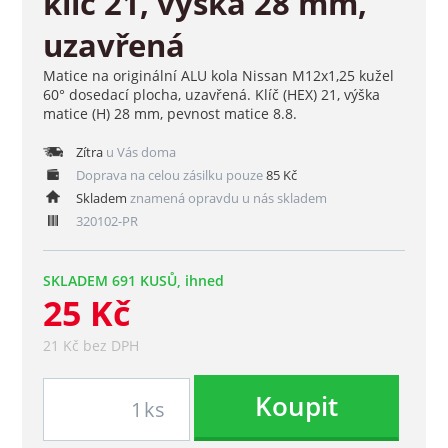
klíč 21, výška 28 mm,
uzavřená
Matice na originální ALU kola Nissan M12x1,25 kužel
60° dosedací plocha, uzavřená. Klíč (HEX) 21, výška
matice (H) 28 mm, pevnost matice 8.8.
Zítra
u Vás doma
Doprava na celou zásilku pouze
85 Kč
Skladem
znamená opravdu u nás skladem
320102-PR
SKLADEM 691 KUSŮ, ihned
25 Kč
21 Kč bez DPH
Koupit
ks