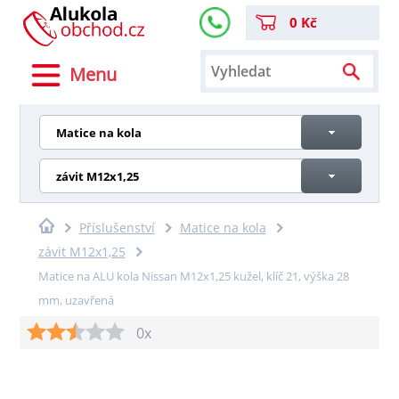
0 Kč
Menu
Matice na kola
závit M12x1,25
Příslušenství
Matice na kola
závit M12x1,25
Matice na ALU kola Nissan M12x1,25 kužel, klíč 21, výška 28
mm, uzavřená
0x