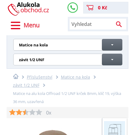
0 Kč
Menu
Matice na kola
závit 1/2 UNF
Příslušenství
Matice na kola
závit 1/2 UNF
Matice na alu kola Offroad 1/2 UNF krček 8mm, klíč 19, výška
36 mm, uzavřená
0x