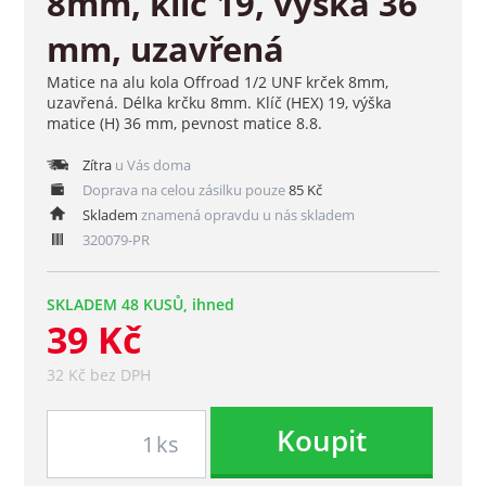
8mm, klíč 19, výška 36
mm, uzavřená
Matice na alu kola Offroad 1/2 UNF krček 8mm,
uzavřená. Délka krčku 8mm. Klíč (HEX) 19, výška
matice (H) 36 mm, pevnost matice 8.8.
Zítra
u Vás doma
Doprava na celou zásilku pouze
85 Kč
Skladem
znamená opravdu u nás skladem
320079-PR
SKLADEM 48 KUSŮ, ihned
39 Kč
32 Kč bez DPH
Koupit
ks