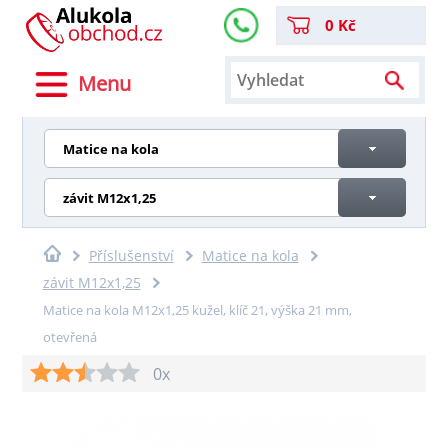
0 Kč
Menu
Matice na kola
závit M12x1,25
Příslušenství
Matice na kola
závit M12x1,25
Matice na kola M12x1,25 kužel, klíč 21, výška 21 mm,
otevřená
0x