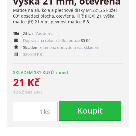
výška 21 mm, otevřená
Matice na alu kola a plechové disky M12x1,25 kužel
60° dosedací plocha, otevřená. Klíč (HEX) 21, výška
matice (H) 21 mm, pevnost matice 8.8.
Zítra
u Vás doma
Doprava na celou zásilku pouze
85 Kč
Skladem
znamená opravdu u nás skladem
320049-PR
SKLADEM 381 KUSŮ, ihned
21 Kč
18 Kč bez DPH
Koupit
ks