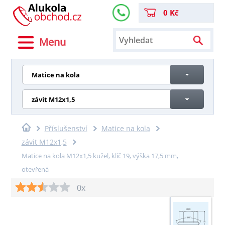
0 Kč
Menu
Matice na kola
závit M12x1,5
Příslušenství
Matice na kola
závit M12x1,5
Matice na kola M12x1,5 kužel, klíč 19, výška 17,5 mm,
otevřená
0x