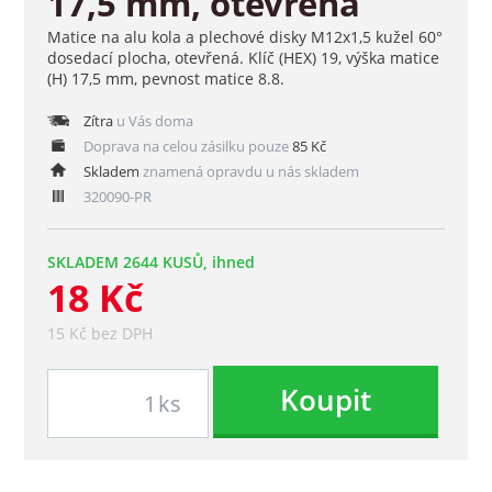
17,5 mm, otevřená
Matice na alu kola a plechové disky M12x1,5 kužel 60°
dosedací plocha, otevřená. Klíč (HEX) 19, výška matice
(H) 17,5 mm, pevnost matice 8.8.
Zítra
u Vás doma
Doprava na celou zásilku pouze
85 Kč
Skladem
znamená opravdu u nás skladem
320090-PR
SKLADEM 2644 KUSŮ, ihned
18 Kč
15 Kč bez DPH
Koupit
ks