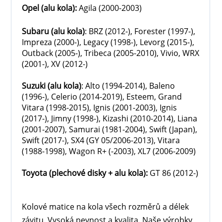
Opel
(alu kola)
:
Agila (2000-2003)
Subaru
(alu kola)
: BRZ (2012-), Forester (1997-),
Impreza (2000-), Legacy (1998-), Levorg (2015-),
Outback (2005-), Tribeca (2005-2010), Vivio, WRX
(2001-), XV (2012-)
Suzuki
(alu kola)
: Alto (1994-2014), Baleno
(1996-), Celerio (2014-2019), Esteem, Grand
Vitara (1998-2015), Ignis (2001-2003), Ignis
(2017-), Jimny (1998-), Kizashi (2010-2014), Liana
(2001-2007), Samurai (1981-2004), Swift (Japan),
Swift (2017-), SX4 (GY 05/2006-2013), Vitara
(1988-1998), Wagon R+ (-2003), XL7 (2006-2009)
Toyota
(plechové disky + alu kola)
:
GT 86 (2012-)
Kolové matice na kola všech rozměrů a délek
závitu. Vysoká pevnost a kvalita. Naše výrobky