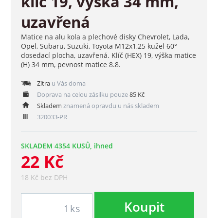
klíč 19, výška 34 mm,
uzavřená
Matice na alu kola a plechové disky Chevrolet, Lada,
Opel, Subaru, Suzuki, Toyota M12x1,25 kužel 60°
dosedací plocha, uzavřená. Klíč (HEX) 19, výška matice
(H) 34 mm, pevnost matice 8.8.
Zítra
u Vás doma
Doprava na celou zásilku pouze
85 Kč
Skladem
znamená opravdu u nás skladem
320033-PR
SKLADEM 4354 KUSŮ, ihned
22 Kč
18 Kč bez DPH
Koupit
ks