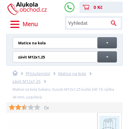
0 Kč
Menu
Matice na kola
závit M12x1,25
Příslušenství
Matice na kola
závit M12x1,25
Matice na kola Subaru, Suzuki M12x1,25 kužel, klíč 19, výška
34 mm, uzavřená
0x