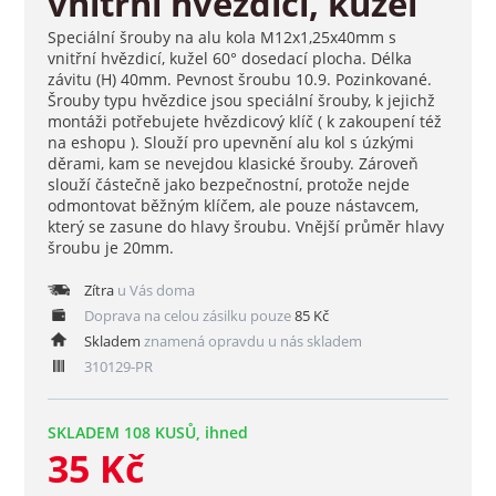
vnitřní hvězdicí, kužel
Speciální šrouby na alu kola M12x1,25x40mm s
vnitřní hvězdicí, kužel 60° dosedací plocha. Délka
závitu (H) 40mm. Pevnost šroubu 10.9. Pozinkované.
Šrouby typu hvězdice jsou speciální šrouby, k jejichž
montáži potřebujete hvězdicový klíč ( k zakoupení též
na eshopu ). Slouží pro upevnění alu kol s úzkými
děrami, kam se nevejdou klasické šrouby. Zároveň
slouží částečně jako bezpečnostní, protože nejde
odmontovat běžným klíčem, ale pouze nástavcem,
který se zasune do hlavy šroubu. Vnější průměr hlavy
šroubu je 20mm.
Zítra
u Vás doma
Doprava na celou zásilku pouze
85 Kč
Skladem
znamená opravdu u nás skladem
310129-PR
SKLADEM 108 KUSŮ, ihned
35 Kč