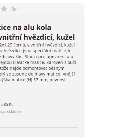
0x
ice na alu kola
nitřní hvězdicí, kužel
x1,25 černá, s vnitřní hvězdicí, kužel
u hvězdice jsou speciální matice, k
dicový klíč. Slouží pro upevnění alu
ejdou klasické matice. Zároveň slouží
rotože nejde odmontovat běžným
erý se zasune do hlavy matice. Vnější
výška matice (H) 37 mm, pevnost
ze
85 Kč
nás skladem