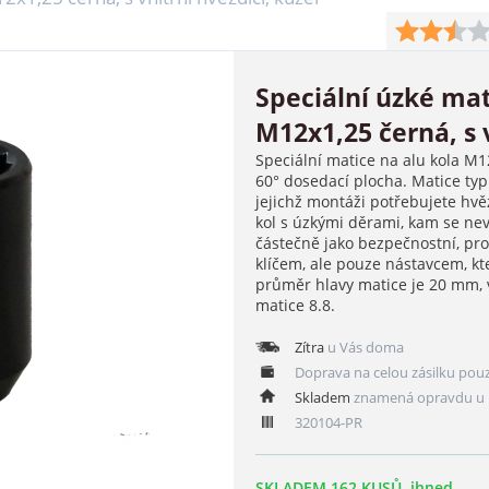
Speciální úzké mat
M12x1,25 černá, s v
Speciální matice na alu kola M12
60° dosedací plocha. Matice typ
jejichž montáži potřebujete hvěz
kol s úzkými děrami, kam se nev
částečně jako bezpečnostní, p
klíčem, ale pouze nástavcem, kt
průměr hlavy matice je 20 mm, 
matice 8.8.
Zítra
u Vás doma
Doprava na celou zásilku pou
Skladem
znamená opravdu u 
320104-PR
SKLADEM 162 KUSŮ, ihned