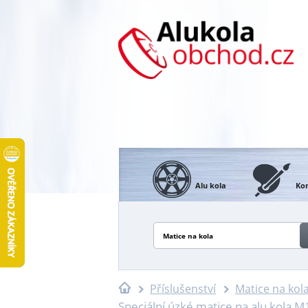
Alu kola
Kon
Matice na kola
Příslušenství
Matice na kol
Speciální úzké matice na alu kola M1