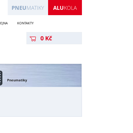
PNEU
MATIKY
ALU
KOLA
EJNA
KONTAKTY
0 Kč
Pneumatiky