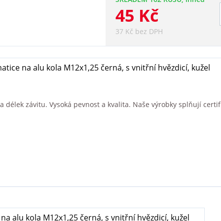
45 Kč
37 Kč bez DPH
atice na alu kola M12x1,25 černá, s vnitřní hvězdicí, kužel
délek závitu. Vysoká pevnost a kvalita. Naše výrobky splňují certifi
na alu kola M12x1,25 černá, s vnitřní hvězdicí, kužel