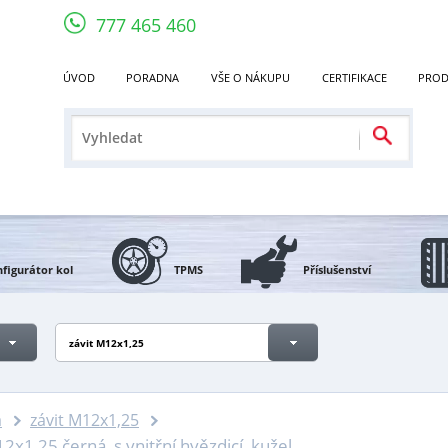
777 465 460
ÚVOD
PORADNA
VŠE O NÁKUPU
CERTIFIKACE
PROD
figurátor kol
TPMS
Příslušenství
závit M12x1,25
a
závit M12x1,25
2x1,25 černá, s vnitřní hvězdicí, kužel