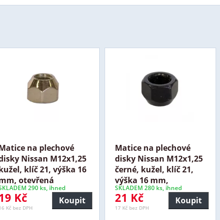
Matice na plechové
Matice na plechové
disky Nissan M12x1,25
disky Nissan M12x1,25
kužel, klíč 21, výška 16
černé, kužel, klíč 21,
mm, otevřená
výška 16 mm,
SKLADEM 290 ks, ihned
SKLADEM 280 ks, ihned
19 Kč
21 Kč
Koupit
Koupit
16 Kč bez DPH
17 Kč bez DPH