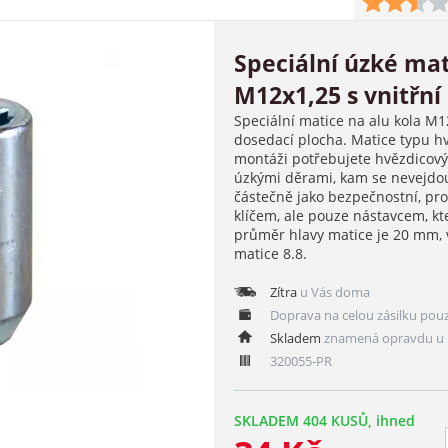
Speciální úzké mat
M12x1,25 s vnitřní 
Speciální matice na alu kola M12
dosedací plocha. Matice typu hvě
montáži potřebujete hvězdicový k
úzkými děrami, kam se nevejdou
částečně jako bezpečnostní, p
klíčem, ale pouze nástavcem, kt
průměr hlavy matice je 20 mm, 
matice 8.8.
Zítra
u Vás doma
Doprava na celou zásilku pou
Skladem
znamená opravdu u 
320055-PR
SKLADEM 404 KUSŮ, ihned