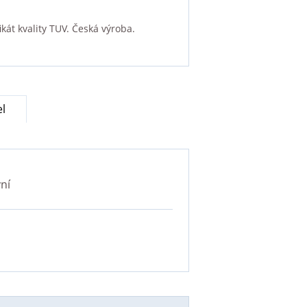
kát kvality TUV. Česká výroba.
el
ní