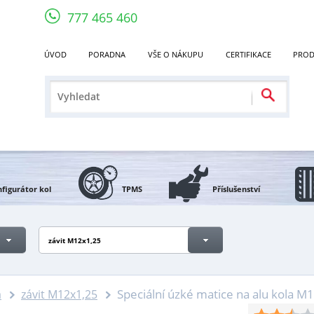
777 465 460
ÚVOD
PORADNA
VŠE O NÁKUPU
CERTIFIKACE
PROD
figurátor kol
TPMS
Příslušenství
závit M12x1,25
Speciální úzké matice na alu kola M12
a
závit M12x1,25