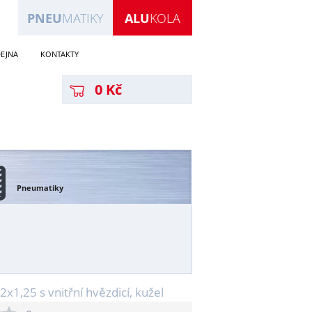
PNEU
MATIKY
ALU
KOLA
EJNA
KONTAKTY
0 Kč
Pneumatiky
x1,25 s vnitřní hvězdicí, kužel