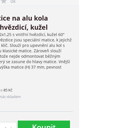
0x
ice na alu kola
hvězdicí, kužel
x1,25 s vnitřní hvězdicí, kužel 60°
zdice jsou speciální matice, k jejichž
líč. Slouží pro upevnění alu kol s
 klasické matice. Zároveň slouží
rotože nejde odmontovat běžným
erý se zasune do hlavy matice. Vnější
výška matice (H) 37 mm, pevnost
ze
85 Kč
nás skladem
Koupit