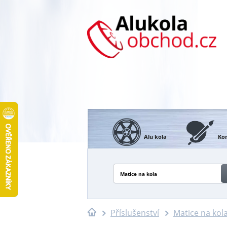
Alu kola
Kon
Matice na kola
Příslušenství
Matice na kol