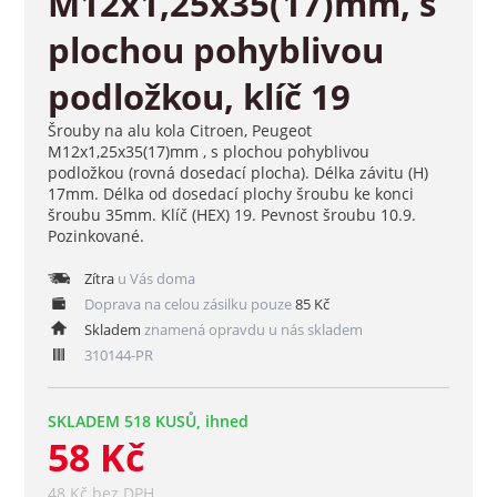
M12x1,25x35(17)mm, s
plochou pohyblivou
podložkou, klíč 19
Šrouby na alu kola Citroen, Peugeot
M12x1,25x35(17)mm , s plochou pohyblivou
podložkou (rovná dosedací plocha). Délka závitu (H)
17mm. Délka od dosedací plochy šroubu ke konci
šroubu 35mm. Klíč (HEX) 19. Pevnost šroubu 10.9.
Pozinkované.
Zítra
u Vás doma
Doprava na celou zásilku pouze
85 Kč
Skladem
znamená opravdu u nás skladem
310144-PR
SKLADEM 518 KUSŮ, ihned
58 Kč
48 Kč bez DPH