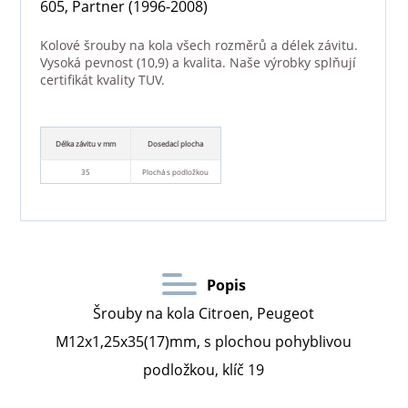
605, Partner (1996-2008)
Kolové šrouby na kola všech rozměrů a délek závitu.
Vysoká pevnost (10,9) a kvalita. Naše výrobky splňují
certifikát kvality TUV.
Délka závitu v mm
Dosedací plocha
35
Plochá s podložkou
Popis
Šrouby na kola Citroen, Peugeot
M12x1,25x35(17)mm, s plochou pohyblivou
podložkou, klíč 19