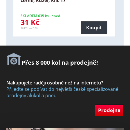
černé, kužel, klíč 17
SKLADEM 635 ks, ihned
31 Kč
Koupit
26 Kč bez DPH
Přes 8 000 kol na prodejně!
Nakupujete raději osobně než na internetu?
Přijeďte se podívat do největší české specializované
prodejny alukol a pneu
Prodejna