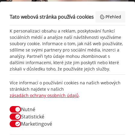
Tato webová stránka používá cookies
Přehled
K personalizaci obsahu a reklam, poskytování funkcí
sociálních médií a analýze naší návštěvnosti využíváme
soubory cookie. Informace o tom, jak náš web používáte,
sdílíme se svými partnery pro sociální média, inzerci a
analýzy. Partneři tyto údaje mohou zkombinovat s
dalšími informacemi, které jste jim poskytli nebo které
získali v důsledku toho, že používáte jejich služby.
+420
777 465 460
Více informací o používání cookies na našich webových
stránkách najdete v našich
zásadách ochrany osobních údajů
.
info@
racing-line.cz
Nutné
Facebook
Statistické
Marketingové
Vše o nákupu