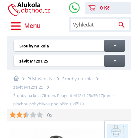
0 Kč
Menu
Šrouby na kola
závit M12x1,25
Příslušenství
Šrouby na kola
závit M12x1,25
Šrouby na kola Citroen, Peugeot M12x1,25x35(17)mm, s
plochou pohyblivou podložkou, klíč 19
0x