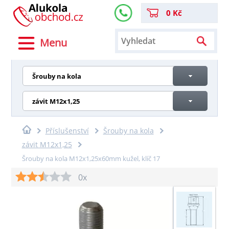
0 Kč
Menu
Šrouby na kola
závit M12x1,25
Příslušenství
Šrouby na kola
závit M12x1,25
Šrouby na kola M12x1,25x60mm kužel, klíč 17
0x