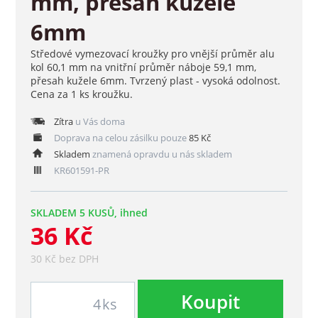
mm, přesah kužele
6mm
Středové vymezovací kroužky pro vnější průměr alu
kol 60,1 mm na vnitřní průměr náboje 59,1 mm,
přesah kužele 6mm. Tvrzený plast - vysoká odolnost.
Cena za 1 ks kroužku.
Zítra
u Vás doma
Doprava na celou zásilku pouze
85 Kč
Skladem
znamená opravdu u nás skladem
KR601591-PR
SKLADEM 5 KUSŮ, ihned
36 Kč
30 Kč bez DPH
Koupit
ks