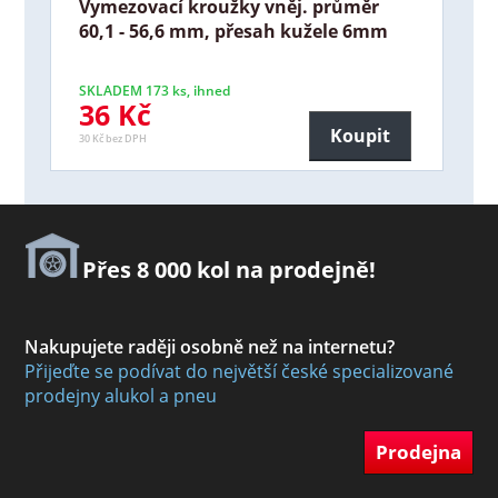
Vymezovací kroužky vněj. průměr
60,1 - 56,6 mm, přesah kužele 6mm
SKLADEM 173 ks, ihned
36 Kč
Koupit
30 Kč bez DPH
Přes 8 000 kol na prodejně!
Nakupujete raději osobně než na internetu?
Přijeďte se podívat do největší české specializované
prodejny alukol a pneu
Prodejna