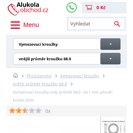
0 Kč
Menu
Vymezovací kroužky
vnější průměr kroužku 68.0
Příslušenství
Vymezovací kroužky
vnější průměr kroužku 68.0
Vymezovací kroužky vněj. průměr 68,0 - 60,1 mm, přesah
kužele 2mm
0x