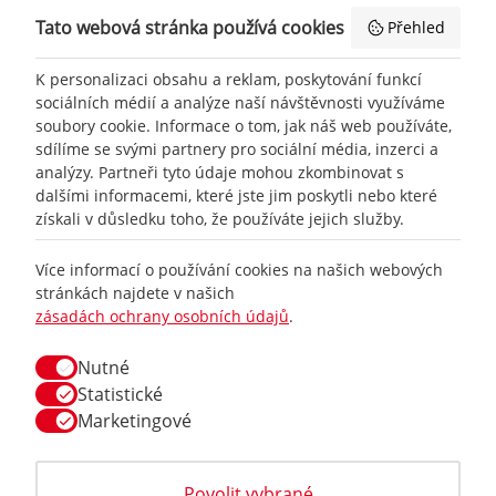
Tato webová stránka používá cookies
Přehled
K personalizaci obsahu a reklam, poskytování funkcí
sociálních médií a analýze naší návštěvnosti využíváme
soubory cookie. Informace o tom, jak náš web používáte,
sdílíme se svými partnery pro sociální média, inzerci a
analýzy. Partneři tyto údaje mohou zkombinovat s
dalšími informacemi, které jste jim poskytli nebo které
získali v důsledku toho, že používáte jejich služby.
+420
777 465 460
Více informací o používání cookies na našich webových
stránkách najdete v našich
zásadách ochrany osobních údajů
.
info@
racing-line.cz
Nutné
Facebook
Statistické
Marketingové
Vše o nákupu
Obchodní podmínky
Povolit vybrané