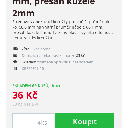
mm, přesah kužele
2mm
Středové vymezovací kroužky pro vnější průměr alu
kol 68,0 mm na vnitřní průměr náboje 60,1 mm,
přesah kužele 2mm. Tvrzený plast - vysoká odolnost.
Cena za 1 ks kroužku.
Zítra
u Vás doma
Doprava na celou zásilku pouze
85 Kč
Skladem
znamená opravdu u nás skladem
KR680601-PR
SKLADEM 69 KUSŮ, ihned
36 Kč
30 Kč bez DPH
Koupit
ks