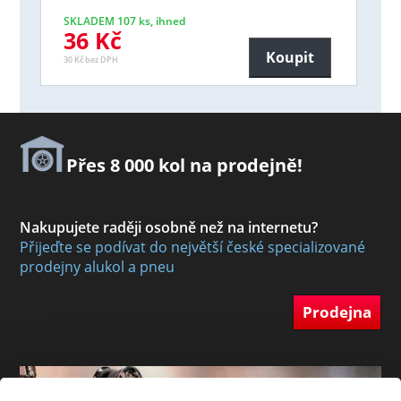
SKLADEM 107 ks, ihned
36 Kč
Koupit
30 Kč bez DPH
Přes 8 000 kol na prodejně!
Nakupujete raději osobně než na internetu?
Přijeďte se podívat do největší české specializované
prodejny alukol a pneu
Prodejna