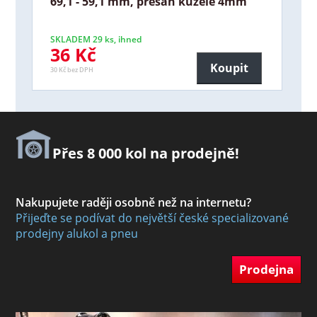
69,1 - 59,1 mm, přesah kužele 4mm
SKLADEM 29 ks, ihned
36 Kč
Koupit
30 Kč bez DPH
Přes 8 000 kol na prodejně!
Nakupujete raději osobně než na internetu?
Přijeďte se podívat do největší české specializované
prodejny alukol a pneu
Prodejna