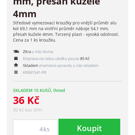
mm, přesah kužele
4mm
Středové vymezovací kroužky pro vnější průměr alu
kol 69,1 mm na vnitřní průměr náboje 54,1 mm,
přesah kužele 4mm. Tvrzený plast - vysoká odolnost.
Cena za 1 ks kroužku.
Zítra
u Vás doma
Doprava na celou zásilku pouze
85 Kč
Skladem
znamená opravdu u nás skladem
KR691541-PR
SKLADEM 15 KUSŮ, ihned
36 Kč
30 Kč bez DPH
Koupit
ks