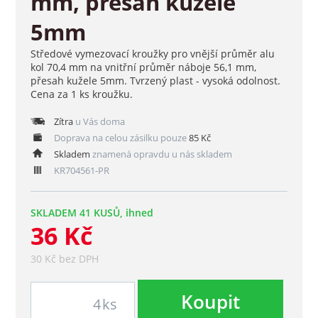
mm, přesah kužele
5mm
Středové vymezovací kroužky pro vnější průměr alu
kol 70,4 mm na vnitřní průměr náboje 56,1 mm,
přesah kužele 5mm. Tvrzený plast - vysoká odolnost.
Cena za 1 ks kroužku.
Zítra
u Vás doma
Doprava na celou zásilku pouze
85 Kč
Skladem
znamená opravdu u nás skladem
KR704561-PR
SKLADEM 41 KUSŮ, ihned
36 Kč
30 Kč bez DPH
Koupit
ks