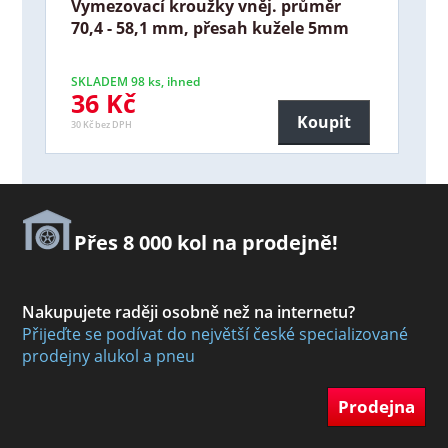
Vymezovací kroužky vněj. průměr
70,4 - 58,1 mm, přesah kužele 5mm
SKLADEM 98 ks, ihned
36 Kč
Koupit
30 Kč bez DPH
Přes 8 000 kol na prodejně!
Nakupujete raději osobně než na internetu?
Přijeďte se podívat do největší české specializované
prodejny alukol a pneu
Prodejna