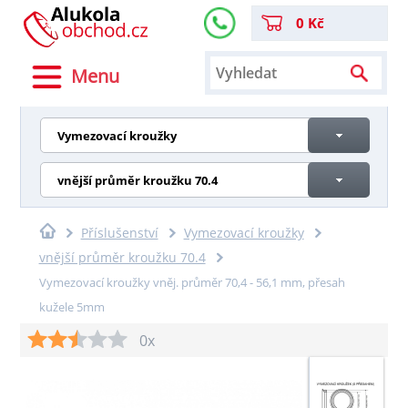
0 Kč
Menu
Vymezovací kroužky
vnější průměr kroužku 70.4
Příslušenství
Vymezovací kroužky
vnější průměr kroužku 70.4
Vymezovací kroužky vněj. průměr 70,4 - 56,1 mm, přesah
kužele 5mm
0x