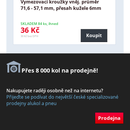
Vymezovací kroužky vněj. průměr
71,6 - 57,1 mm, přesah kužele 6mm
SKLADEM 84 ks, ihned
36 Kč
Koupit
30 Kč bez DPH
Přes 8 000 kol na prodejně!
Nakupujete raději osobně než na internetu?
Přijeďte se podívat do největší české specializované
prodejny alukol a pneu
Prodejna