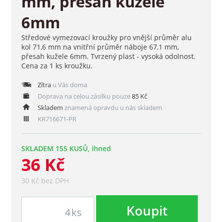
mm, přesah kužele
6mm
Středové vymezovací kroužky pro vnější průměr alu
kol 71,6 mm na vnitřní průměr náboje 67,1 mm,
přesah kužele 6mm. Tvrzený plast - vysoká odolnost.
Cena za 1 ks kroužku.
Zítra
u Vás doma
Doprava na celou zásilku pouze
85 Kč
Skladem
znamená opravdu u nás skladem
KR716671-PR
SKLADEM 155 KUSŮ, ihned
36 Kč
30 Kč bez DPH
Koupit
ks