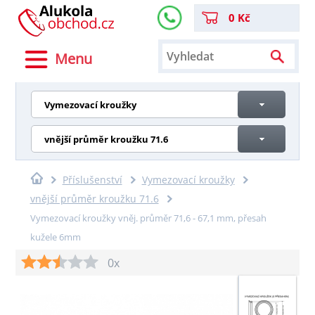
0 Kč
Menu
Vymezovací kroužky
vnější průměr kroužku 71.6
Příslušenství
Vymezovací kroužky
vnější průměr kroužku 71.6
Vymezovací kroužky vněj. průměr 71,6 - 67,1 mm, přesah
kužele 6mm
0x