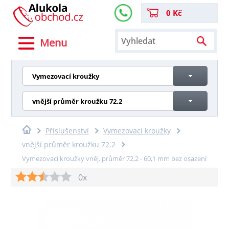
0 Kč
Menu
Vymezovací kroužky
vnější průměr kroužku 72.2
Příslušenství
Vymezovací kroužky
vnější průměr kroužku 72.2
Vymezovací kroužky vněj. průměr 72,2 - 60,1 mm bez osazení
0x