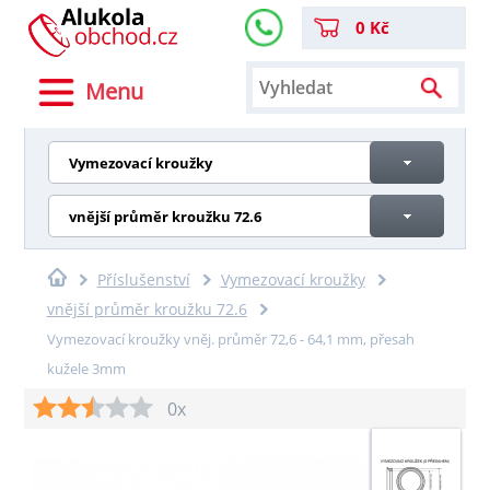
0 Kč
Menu
Vymezovací kroužky
vnější průměr kroužku 72.6
Příslušenství
Vymezovací kroužky
vnější průměr kroužku 72.6
Vymezovací kroužky vněj. průměr 72,6 - 64,1 mm, přesah
kužele 3mm
0x