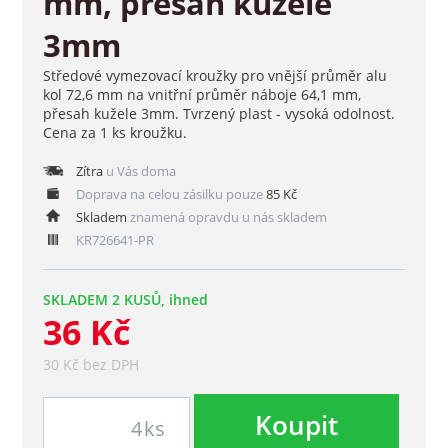
mm, přesah kužele
3mm
Středové vymezovací kroužky pro vnější průměr alu
kol 72,6 mm na vnitřní průměr náboje 64,1 mm,
přesah kužele 3mm. Tvrzený plast - vysoká odolnost.
Cena za 1 ks kroužku.
Zítra
u Vás doma
Doprava na celou zásilku pouze
85 Kč
Skladem
znamená opravdu u nás skladem
KR726641-PR
SKLADEM 2 KUSŮ, ihned
36 Kč
30 Kč bez DPH
Koupit
ks