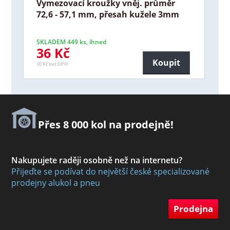
Vymezovací kroužky vněj. průměr
72,6 - 57,1 mm, přesah kužele 3mm
SKLADEM 449 ks, ihned
36 Kč
Koupit
30 Kč bez DPH
Přes 8 000 kol na prodejně!
Nakupujete raději osobně než na internetu?
Přijeďte se podívat do největší české specializované
prodejny alukol a pneu
Prodejna