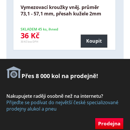
Vymezovací kroužky vněj. průměr
73,1 - 57,1 mm, přesah kužele 2mm
SKLADEM 45 ks, ihned
36 Kč
Koupit
30 Kč bez DPH
Přes 8 000 kol na prodejně!
Nakupujete raději osobně než na internetu?
Přijeďte se podívat do největší české specializované
prodejny alukol a pneu
Prodejna