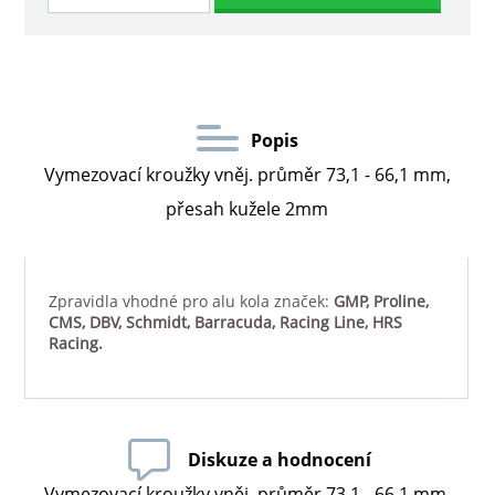
Popis
Vymezovací kroužky vněj. průměr 73,1 - 66,1 mm,
přesah kužele 2mm
Zpravidla vhodné pro alu kola značek:
GMP, Proline,
CMS, DBV, Schmidt, Barracuda, Racing Line, HRS
Racing.
Diskuze a hodnocení
Vymezovací kroužky vněj. průměr 73,1 - 66,1 mm,