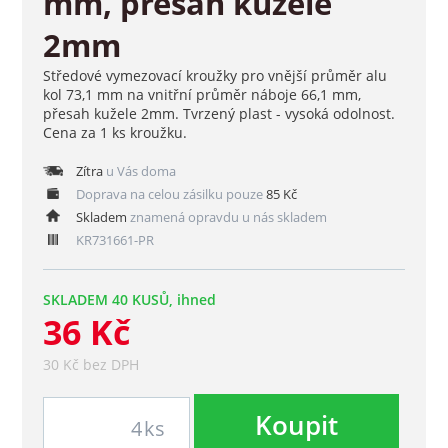
mm, přesah kužele
2mm
Středové vymezovací kroužky pro vnější průměr alu
kol 73,1 mm na vnitřní průměr náboje 66,1 mm,
přesah kužele 2mm. Tvrzený plast - vysoká odolnost.
Cena za 1 ks kroužku.
Zítra
u Vás doma
Doprava na celou zásilku pouze
85 Kč
Skladem
znamená opravdu u nás skladem
KR731661-PR
SKLADEM 40 KUSŮ, ihned
36 Kč
30 Kč bez DPH
Koupit
ks