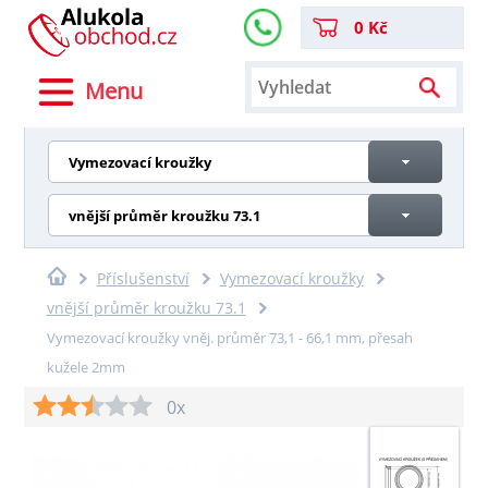
0 Kč
Menu
Vymezovací kroužky
vnější průměr kroužku 73.1
Příslušenství
Vymezovací kroužky
vnější průměr kroužku 73.1
Vymezovací kroužky vněj. průměr 73,1 - 66,1 mm, přesah
kužele 2mm
0x