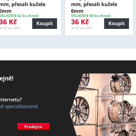
mm, přesah kužele
mm, přesah kužele
6mm
6mm
SKLADEM 42 ks, ihned
SKLADEM 48 ks, ihned
36 Kč
36 Kč
Koupit
Koupit
30 Kč bez DPH
30 Kč bez DPH
ejně!
internetu?
ké specializované
Prodejna