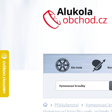
Alu kola
Kon
Vymezovací kroužky
Příslušenství
Vymezovací k
Vymezovací kroužky vněj. průměr 