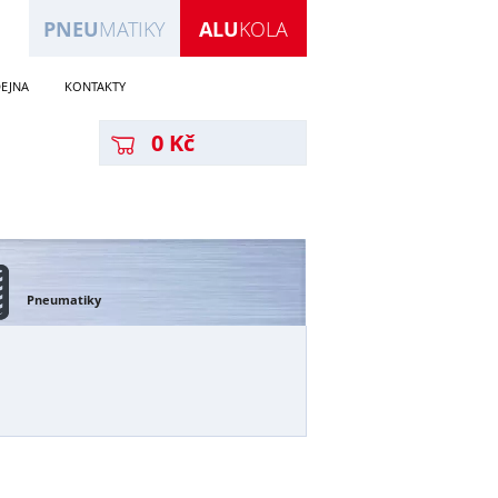
PNEU
MATIKY
ALU
KOLA
EJNA
KONTAKTY
0 Kč
Pneumatiky