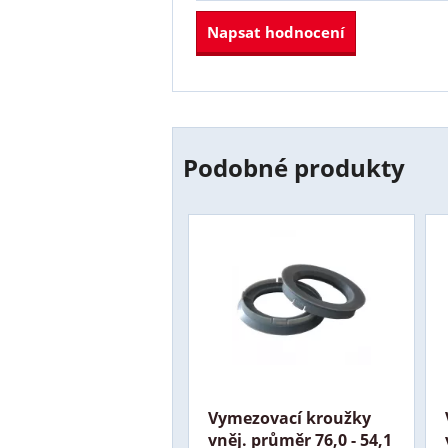
Napsat hodnocení
Podobné produkty
Vymezovací kroužky
vněj. průměr 76,0 - 54,1