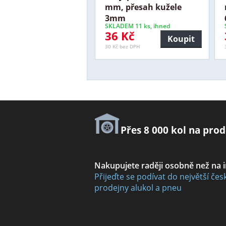
mm, přesah kužele
3mm
SKLADEM 11 ks, ihned
36 Kč
Koupit
30 Kč bez DPH
Přes 8 000 kol na prod
Nakupujete raději osobně než na 
Přijeďte se podívat do největší čes
prodejny alukol a pneu