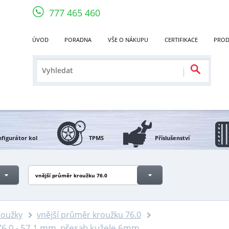
777 465 460
ÚVOD
PORADNA
VŠE O NÁKUPU
CERTIFIKACE
PROD
figurátor kol
TPMS
Příslušenství
vnější průměr kroužku 76.0
roužky
vnější průměr kroužku 76.0
76,0 - 57,1 mm, přesah kužele 6mm