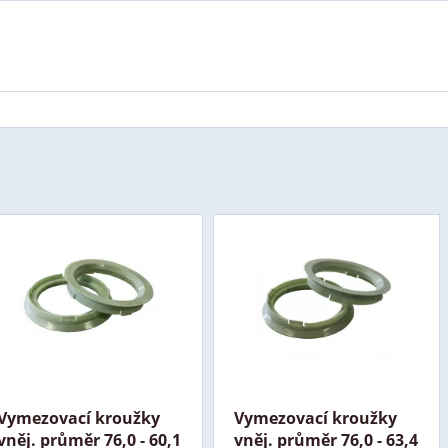
Vymezovací kroužky
Vymezovací kroužky
vněj. průměr 76,0 - 60,1
vněj. průměr 76,0 - 63,4