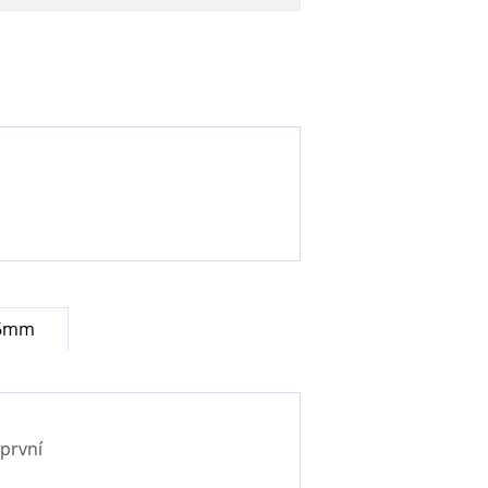
 6mm
první