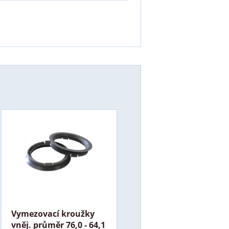
Vymezovací kroužky
vněj. průměr 76,0 - 64,1