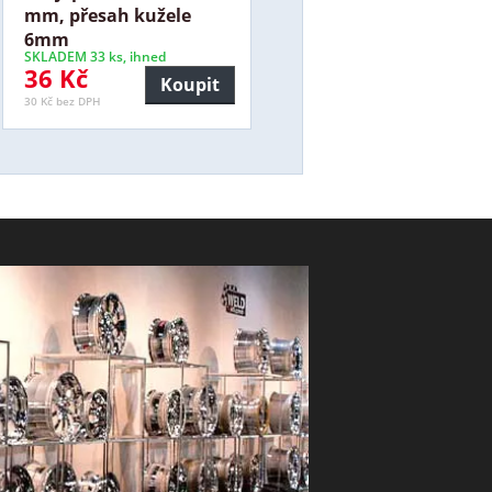
mm, přesah kužele
6mm
SKLADEM 33 ks, ihned
36 Kč
Koupit
30 Kč bez DPH