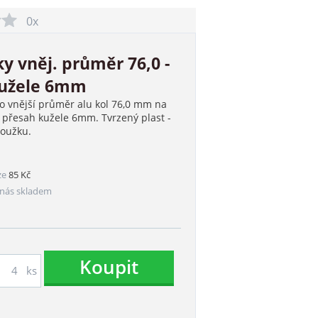
0x
y vněj. průměr 76,0 -
kužele 6mm
o vnější průměr alu kol 76,0 mm na
 přesah kužele 6mm. Tvrzený plast -
roužku.
ze
85 Kč
nás skladem
Koupit
ks