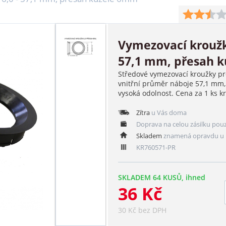
Vymezovací kroužk
57,1 mm, přesah 
Středové vymezovací kroužky pr
vnitřní průměr náboje 57,1 mm,
vysoká odolnost. Cena za 1 ks k
Zítra
u Vás doma
Doprava na celou zásilku pou
Skladem
znamená opravdu u 
KR760571-PR
SKLADEM 64 KUSŮ, ihned
36 Kč
30 Kč bez DPH