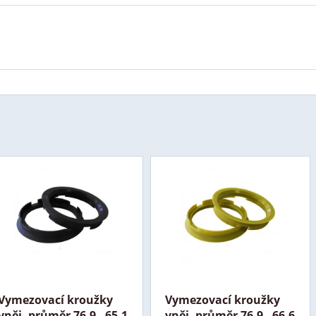
Vymezovací kroužky
Vymezovací kroužky
vněj. průměr 76,9 - 65,1
vněj. průměr 76,9 - 66,6