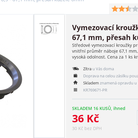
Vymezovací kroužk
67,1 mm, přesah 
Středové vymezovací kroužky pr
vnitřní průměr náboje 67,1 mm,
vysoká odolnost. Cena za 1 ks k
Zítra
u Vás doma
Doprava na celou zásilku pou
Skladem
znamená opravdu u 
KR769671-PR
SKLADEM 16 KUSŮ, ihned
36 Kč
30 Kč bez DPH