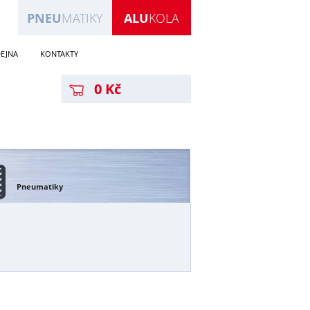
PNEU
MATIKY
ALU
KOLA
EJNA
KONTAKTY
0 Kč
Pneumatiky