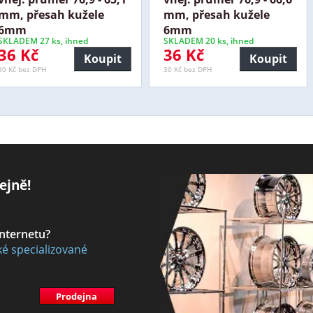
mm, přesah kužele
mm, přesah kužele
6mm
6mm
SKLADEM 27 ks, ihned
SKLADEM 20 ks, ihned
36 Kč
36 Kč
Koupit
Koupit
30 Kč bez DPH
30 Kč bez DPH
ejně!
internetu?
ké specializované
Prodejna