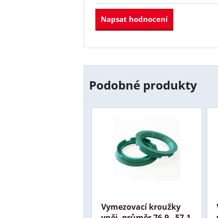
Napsat hodnocení
Podobné produkty
Vymezovací kroužky
vněj. průměr 76,9 - 57,1