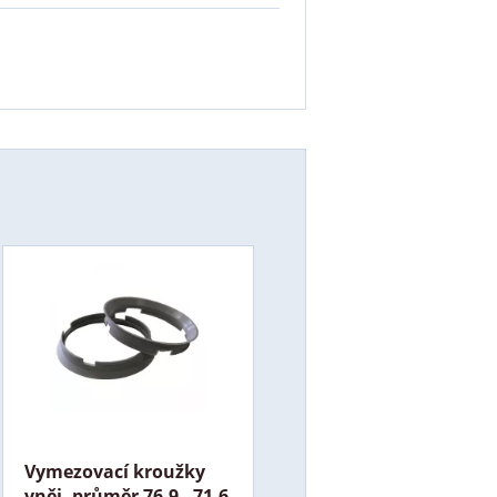
Vymezovací kroužky
vněj. průměr 76,9 - 71,6