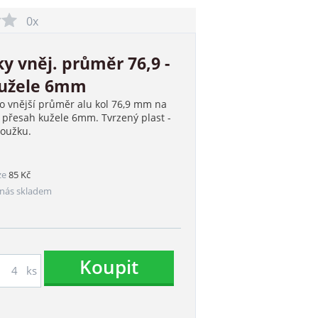
0x
y vněj. průměr 76,9 -
kužele 6mm
o vnější průměr alu kol 76,9 mm na
 přesah kužele 6mm. Tvrzený plast -
roužku.
ze
85 Kč
nás skladem
Koupit
ks