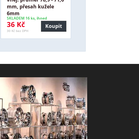
mm, přesah kužele
6mm
SKLADEM 16 ks, ihned
36 Kč
Koupit
30 Kč bez DPH