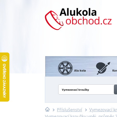
Alu kola
Kon
Vymezovací kroužky
Příslušenství
Vymezovací k
Vymezovací kroužky vněj. průměr 