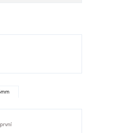
 6mm
první