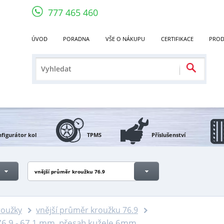
777 465 460
ÚVOD
PORADNA
VŠE O NÁKUPU
CERTIFIKACE
PROD
figurátor kol
TPMS
Příslušenství
vnější průměr kroužku 76.9
roužky
vnější průměr kroužku 76.9
76,9 - 67,1 mm, přesah kužele 6mm