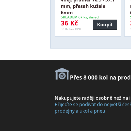
mm, přesah kužele
6mm
SKLADEM 67 ks, ihned
36 Kč
Koupit
30 Kč bez DPH
Přes 8 000 kol na prod
Nakupujete raději osobně než na 
Přijeďte se podívat do největší čes
prodejny alukol a pneu